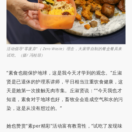
活动倡导“零废弃”（ Zero Waste）理念，大家带自制的餐盒餐具来
试吃。（摄/ 冯桂琼）
“素食也能保护地球，这是我今天才学到的观念。”丘淑
贤是已退休的护理系讲师，平日相当注重饮食健康，这
天是她第一次接触无肉市集。丘淑贤说：““今天我也才
知道，素食对于地球也好，畜牧业会造成空气和水的污
染，这是从没有想过的。”
她也赞赏“素per精彩”活动富有教育性，“试吃了发现味