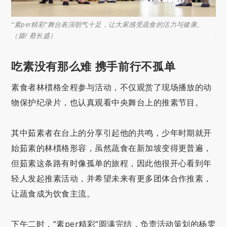
更了
“素per精彩“舞台表演朝气十足，让大家感受蔬食的活力与健康。
中
（摄/ 蔡长盛）
白
吃素没有那么难 携手前行不孤单
素食者林樌格全程参与活动，不仅观赏了现场播放的动
物保护纪录片，也认真观看中央舞台上的推素节目。
其中茹素者在台上的分享引起他的共鸣，少年时期就开
始茹素的林樌格形容，虽然蔬食在新加坡变得更普遍，
但茹素这条路有时像孤单的旅程，因此他很开心看到年
轻人发起推素活动，并希望未来有更多团体合作推素，
让蔬食成为饮食主流。
下午二时，“素per精彩“圆满完结，负责活动策划的杨雯