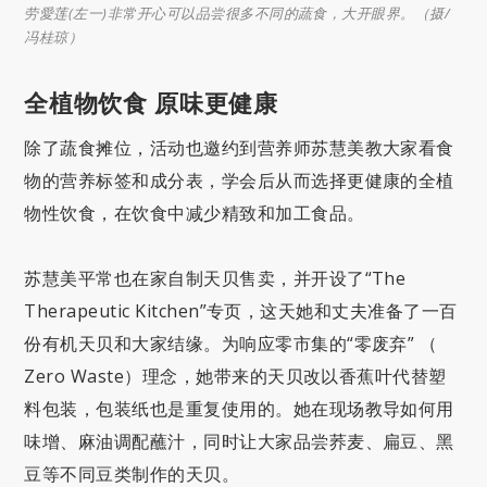
劳愛莲(左一)非常开心可以品尝很多不同的蔬食，大开眼界。（摄/
冯桂琼）
全植物饮食 原味更健康
除了蔬食摊位，活动也邀约到营养师苏慧美教大家看食
物的营养标签和成分表，学会后从而选择更健康的全植
物性饮食，在饮食中减少精致和加工食品。
苏慧美平常也在家自制天贝售卖，并开设了“The
Therapeutic Kitchen”专页，这天她和丈夫准备了一百
份有机天贝和大家结缘。为响应零市集的“零废弃” （
Zero Waste）理念，她带来的天贝改以香蕉叶代替塑
料包装，包装纸也是重复使用的。她在现场教导如何用
味增、麻油调配蘸汁，同时让大家品尝荞麦、扁豆、黑
豆等不同豆类制作的天贝。