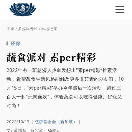
主页
/
多媒体专区
/
本地纪实
环保
蔬食派对 素per精彩
2022年有一班慈济人热血发想出“素per精彩”推素活
动，希望蔬食生活风格能触及更多非茹素的朋友们，10
月15日，“素per精彩”举办今年最后一次活动，超过三
百人一起“无肉而欢”，体验蔬食可以吃得健康、好玩又
时尚！
2022/10/15
|
慈济基金会（新加坡）
|
文/ 黄福顺、蔡宝玲、杨淑元