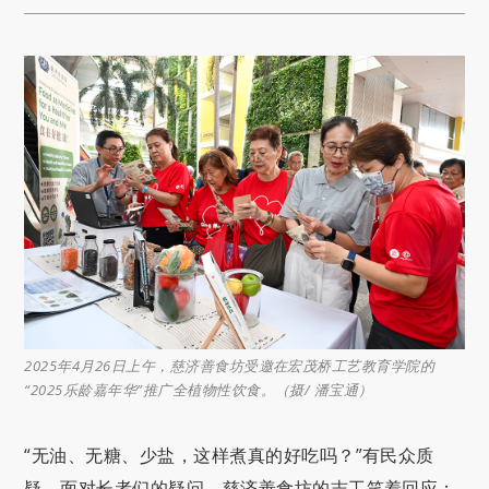
2025年4月26日上午，慈济善食坊受邀在宏茂桥工艺教育学院的
“2025乐龄嘉年华”推广全植物性饮食。（摄/ 潘宝通）
“无油、无糖、少盐，这样煮真的好吃吗？”有民众质
疑。面对长者们的疑问，慈济善食坊的志工笑着回应：