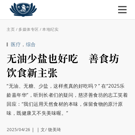
主页
/
多媒体专区
/
本地纪实
医疗
，
综合
无油少盐也好吃 善食坊
饮食新主张
“无油、无糖、少盐，这样煮真的好吃吗？” 在“2025乐
龄嘉年华”，听到长者们的疑问，慈济善食坊的志工笑着
回应：“我们运用天然食材的本味，保留食物的原汁原
味，既健康又不失美味喔。”
2025/04/26
|
|
文/ 饶美琦