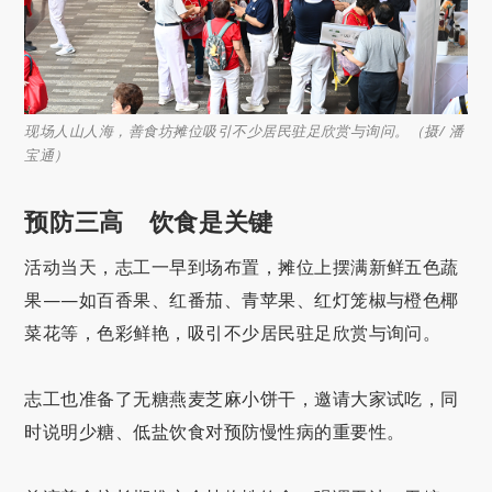
现场人山人海，善食坊摊位吸引不少居民驻足欣赏与询问。（摄/ 潘
宝通）
预防三高 饮食是关键
活动当天，志工一早到场布置，摊位上摆满新鲜五色蔬
果——如百香果、红番茄、青苹果、红灯笼椒与橙色椰
菜花等，色彩鲜艳，吸引不少居民驻足欣赏与询问。
志工也准备了无糖燕麦芝麻小饼干，邀请大家试吃，同
时说明少糖、低盐饮食对预防慢性病的重要性。