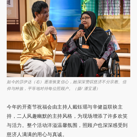
如今的莎伊达（右）逐渐恢复信心，她深深赞叹慈济不分宗教、信
仰与种族，平等地对待每位照顾户。（摄/ 潘宝通）
今年的开斋节祝福会由主持人戴钰瑂与辛健益联袂主
持，二人风趣幽默的主持风格，为现场增添了许多欢笑
与活力。整个活动洋溢温馨氛围，照顾户也深深感受到
慈济人满满的用心与真诚。