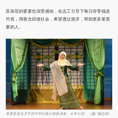
苏加尼的婆婆也深受感动，在志工引导下每日存零钱进
竹筒，用善念回馈社会，希望透过慈济，帮助更多更需
要的人。
奇西亚是当天节目中年纪最小的表演者，今年12岁。（摄/ 杨志煌）