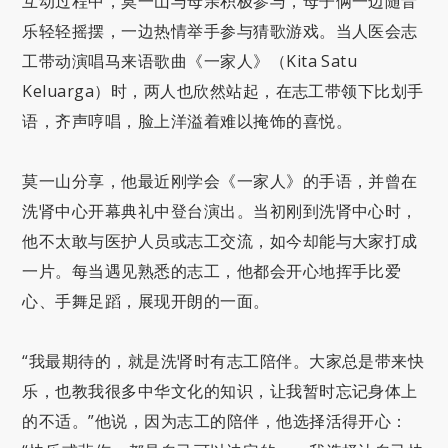
互动过程中，莫一山与母亲积极参与，母子俩一边随音
乐轻轻摇摆，一边热情举手参与猜歌游戏。当人医会志
工带动演唱马来语歌曲《一家人》（Kita Satu
Keluarga）时，两人也欣然站起，在志工带领下比划手
语，齐声哼唱，脸上洋溢着难以掩饰的喜悦。
莫一山分享，他最近刚学会《一家人》的手语，并曾在
洗肾中心开幕典礼中登台演出。当初刚到洗肾中心时，
他不太敢与医护人员或志工交流，如今却能与大家打成
一片。每当遇见熟悉的志工，他都会开心地挥手比爱
心、手舞足蹈，展现开朗的一面。
“我最期待的，就是洗肾时有志工陪伴。大家总是带来快
乐，也教我很多中华文化的知识，让我暂时忘记身体上
的不适。”他说，因为志工的陪伴，他选择活得开心：