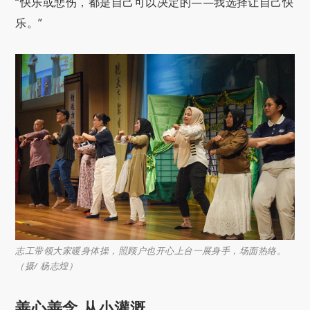
“快乐或悲伤，都是自己可以决定的——我选择让自己快
乐。”
志工带领大家暖身体操，照顾户也开心上台一展身手，场面热络。
（摄/ 杨志煌）
善心善念 从小灌溉