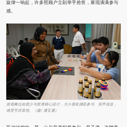
旋律一响起，许多照顾户立刻举手抢答，展现满满参与
感。
游戏摊位由慈少与慈青精心设计，大小朋友踊跃参与、笑声连连，
感受节庆喜悦。（摄/ 潘宝通）