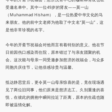
受邀名单中。其中一位49岁的肾友——莫一山
（Muhammad Hisham），是一位热爱中华文化的马
来朋友。他的前中文老师为他取了中文名“莫一山”，这
是他非常珍视的名字。
今年的开斋节祝福会对他而言有着特别的意义。他在节
日前因伤口感染而住院，原本错过了与亲友团聚的机
会。这次能与母亲一同受邀参加慈济的祝福会，与众多
同胞共庆佳节，让他倍感珍贵与温馨。
抵达静思堂后，更令莫一山母亲惊喜的是，竟在现场遇
见了两位旧同事，他们原来是慈济志工。久别重逢的喜
悦，在彼此的拥抱中瞬间拉近了距离，原本的生疏也随
即被温情化解。