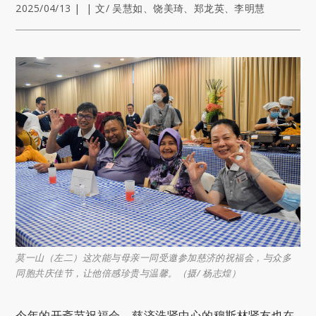
2025/04/13
|
|
文/ 吴慧如、饶美琦、郑龙英、李明慧
莫一山（左二）这次能与母亲一同受邀参加慈济的祝福会，与众多
同胞共庆佳节，让他倍感珍贵与温馨。（摄/ 杨志煌）
今年的开斋节祝福会，慈济洗肾中心的穆斯林肾友也在