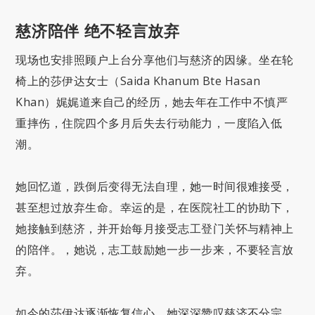
慈济陪伴 绝不轻言放弃
现场也安排照顾户上台分享他们与慈济的因缘。坐在轮
椅上的莎伊达女士（Saida Khanum Bte Hasan
Khan）娓娓道来自己的经历，她去年在工作中不慎严
重摔伤，住院四个多月后失去行动能力，一度陷入低
潮。
她回忆道，跌倒后变得无法自理，她一时间很难接受，
甚至想过放弃生命。幸运的是，在医院社工的协助下，
她接触到慈济，并开始每月接受志工登门关怀与精神上
的陪伴。，她说，志工鼓励她一步一步来，不要轻言放
弃。
如今的莎伊达逐渐恢复信心，她深深赞叹慈济不分宗