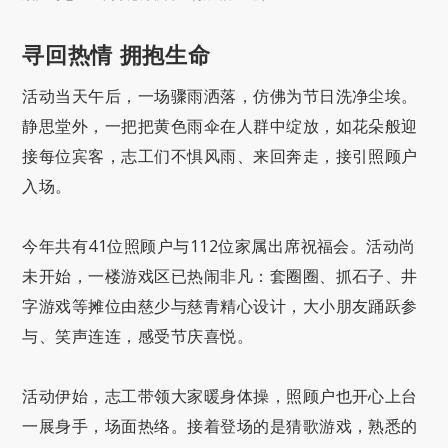
寻回热情 拥抱生命
活动当天午后，一场骤雨洒落，仿佛为节日洗净尘埃。
静思堂外，一把把黄色雨伞在人群中绽放，如花朵般迎
接每位宾客，志工们不惧风雨、来回奔走，接引照顾户
入场。
今年共有41位照顾户与112位家属出席祝福会。活动尚
未开始，一楼游戏区已热闹非凡：套圈圈、抓石子、井
字游戏等摊位由慈少与慈青精心设计，大小朋友踊跃参
与、笑声连连，感受节庆喜悦。
活动伊始，志工带领大家暖身体操，照顾户也开心上台
一展身手，场面热络。接着登场的是猜歌游戏，熟悉的