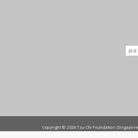
Copyright © 2026 Tzu-Chi Foundation (Singapore)
9 Elias Road, Singapore 519937 |
Tel: (65) 65829