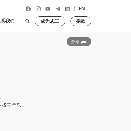
|
EN
联系我们
成为志工
捐款
分享
。
中拔苦予乐。