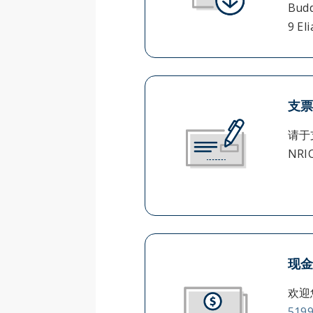
Budd
9 El
支
请于
NR
现
欢迎
519