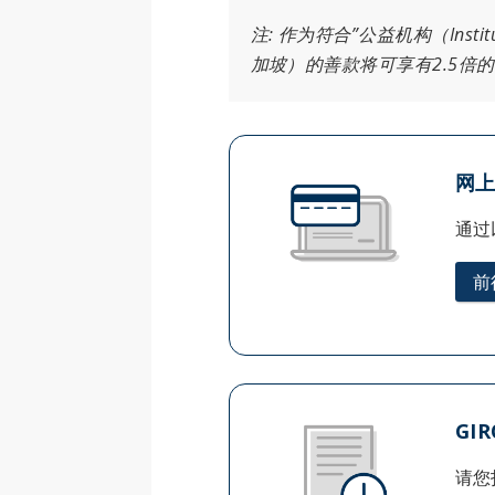
注: 作为符合”公益机构（Insti
加坡）的善款将可享有2.5倍的
网
通过
前
GI
请您