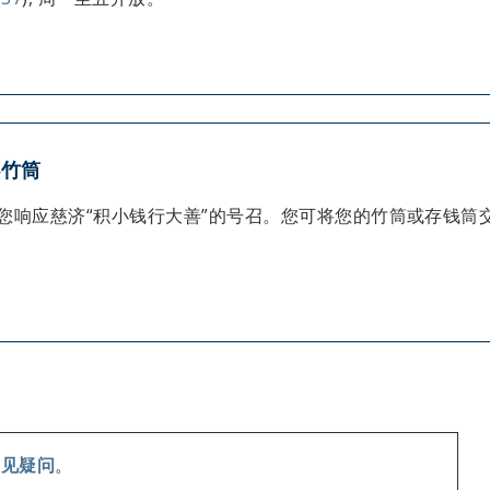
心竹筒
您响应慈济“积小钱行大善”的号召。您可将您的竹筒或存钱筒
常见疑问
。