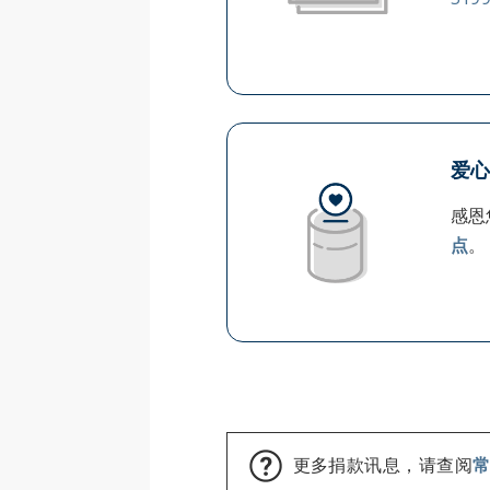
爱
感恩
点
。
更多捐款讯息，请查阅