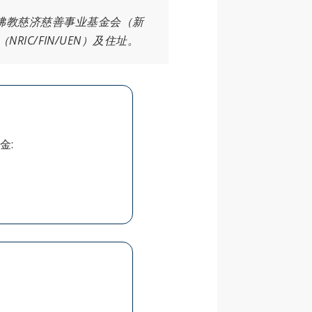
，所有捐至佛教慈济慈善事业基金会（新
C/FIN/UEN）及住址。
金: