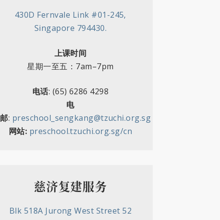
430D Fernvale Link #01-245,
Singapore 794430.
上课时间
星期一至五：7am–7pm
电话
: (65) 6286 4298
电
邮
:
preschool_sengkang@tzuchi.org.sg
网站:
preschool.tzuchi.org.sg/cn
慈济复建服务
Blk 518A Jurong West Street 52