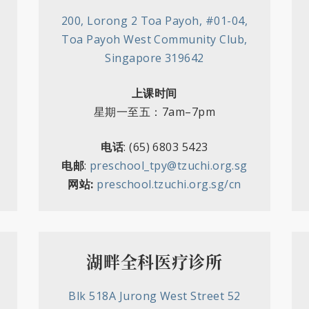
200, Lorong 2 Toa Payoh, #01-04,
Toa Payoh West Community Club,
Singapore 319642
上课时间
星期一至五：7am–7pm
电话
: (65)
6803 5423
电邮
:
preschool_tpy@tzuchi.org.sg
网站:
preschool.tzuchi.org.sg/cn
湖畔全科医疗诊所
Blk 518A Jurong West Street 52