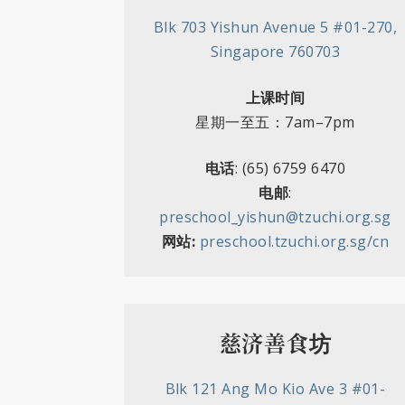
Blk 703 Yishun Avenue 5 #01-270,
Singapore 760703
上课时间
星期一至五：7am–7pm
电话
: (65) 6759 6470
电邮
:
preschool_yishun@tzuchi.org.sg
网站:
preschool.tzuchi.org.sg/cn
慈济善食坊
Blk 121 Ang Mo Kio Ave 3 #01-