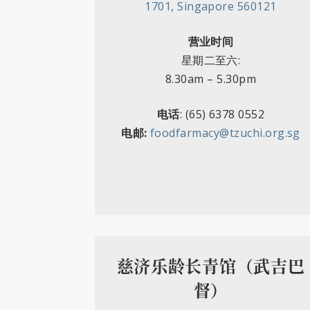
1701, Singapore 560121
营业时间
星期二至六
:
8.30am
–
5.30pm
电话
: (65) 6378 0552
电邮:
foodfarmacy@tzuchi.org.sg
慈济乐龄长青馆（武吉巴
督）