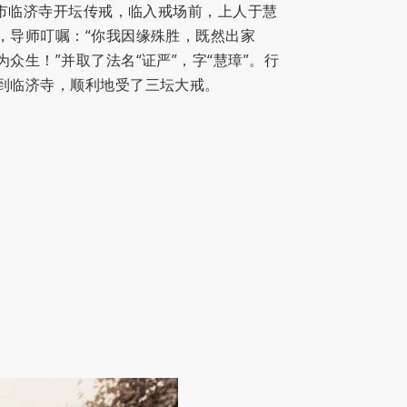
北市临济寺开坛传戒，临入戒场前，上人于慧
，导师叮嘱：“你我因缘殊胜，既然出家
众生！”并取了法名“证严”，字“慧璋”。行
到临济寺，顺利地受了三坛大戒。