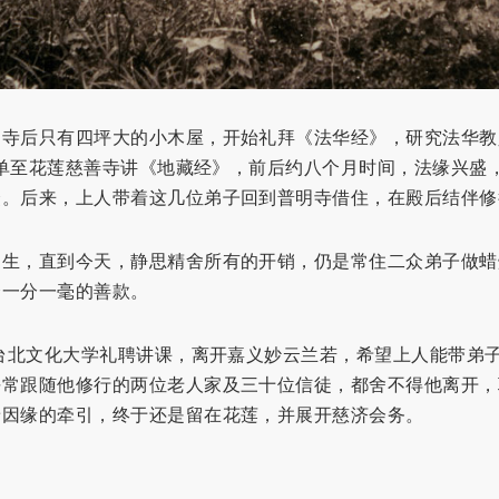
明寺后只有四坪大的小木屋，开始礼拜《法华经》，研究法华教
，移单至花莲慈善寺讲《地藏经》，前后约八个月时间，法缘兴盛
众。后来，上人带着这几位弟子回到普明寺借住，在殿后结伴修
更生，直到今天，静思精舍所有的开销，仍是常住二众弟子做蜡
会一分一毫的善款。
应台北文化大学礼聘讲课，离开嘉义妙云兰若，希望上人能带弟
平常跟随他修行的两位老人家及三十位信徒，都舍不得他离开，
着因缘的牵引，终于还是留在花莲，并展开慈济会务。