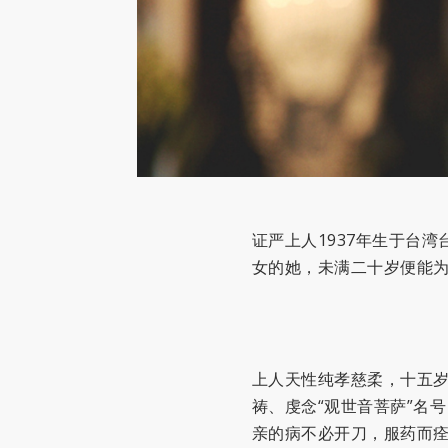
证严上人1937年生于台
女的她，未满二十岁便能
上人天性纯孝慈柔，十五
祷、虔念“观世音菩萨”名
亲的病不必开刀，服药而