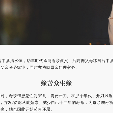
湾台中县清水镇，幼年时代承嗣给亲叔父，后随养父母移居台中
为父亲分劳家业，同时亦协助母亲处理家务。
缘苦众生缘
岁时，母亲罹患急性胃穿孔，需要开刀。在那个年代，开刀风险
号，并发愿“愿从此茹素、减少自己十二年的寿命，为母亲增寿
痊癒，她也因此开始茹素还愿。