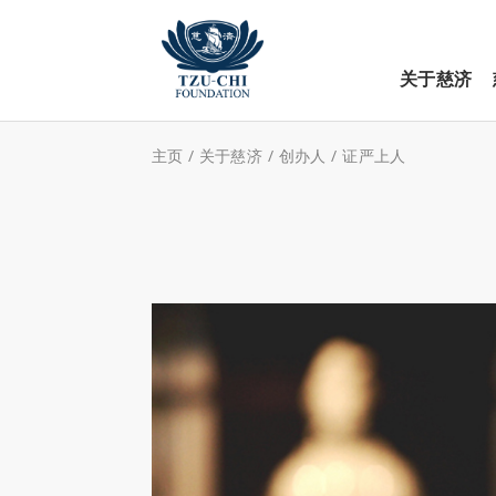
关于慈济
主页
/
关于慈济
/
创办人
/
证严上人