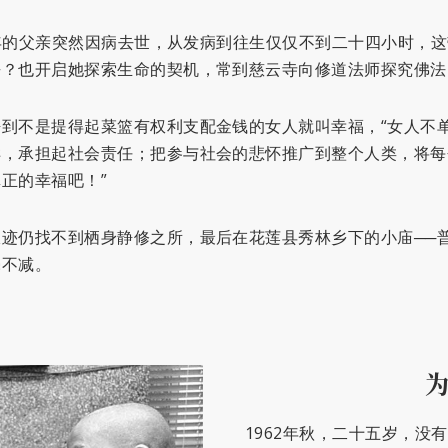
值壮年的父亲突然因病去世，从发病到往生仅仅不到二十四小时，
去？也开启她探索生命的契机，常到慈云寺向修道法师探究佛法
到不是提得起菜篮有权利支配金钱的女人就叫幸福，“女人不
，承担起社会责任；把参与社会的悲怀推广到整个人类，将每个
正的幸福吧！”
迹仍找不到栖身静修之所，最后在花莲县秀林乡下的小庙──
毫不减。
为
1962年秋，二十五岁，没