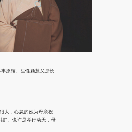
县丰原镇。生性颖慧又是长
很大，心急的她为母亲祝
祈福”。也许是孝行动天，母