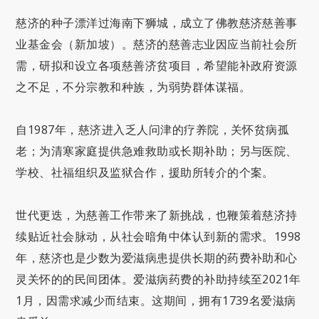
慈济的种子漂洋过海南下狮城，成立了佛教慈济慈善事
业基金会（新加坡）。慈济的慈善志业因应当前社会所
需，研拟和设立各项慈善济贫项目，希望能补政府资源
之不足，不分宗教和种族，为弱势群体谋福。
自1987年，慈济进入乏人问津的疗养院，关怀贫病孤
老；为清寒家庭提供急难救助或长期补助；另与医院、
学校、社福组织及监狱合作，援助所转介的个案。
世代更迭，为慈善工作带来了新挑战，也鞭策着慈济持
续贴近社会脉动，从社会暗角中体认到新的需求。1998
年，慈济也是少数为爱滋病患提供长期的药费补助和心
灵关怀的的民间团体。爱滋病药费的补助持续至2021年
1月，因需求减少而结束。这期间，拥有1739名爱滋病