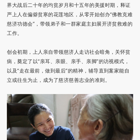
界大战后二十年的均贫岁月和十五年的美援时期，释证
严上人在偏僻贫寒的花莲地区，从零开始创办“佛教克难
慈济功德会”，带领弟子和一群家庭主妇展开济贫救难的
工作。
创会初期，上人亲自带领慈济人走访社会暗角，关怀贫
病，奠定了以“亲耳、亲眼、亲手、亲脚”的访视模式，
以及“走在最前，做到最后”的精神，辅导直到案家能自
立或往生为止，成为了慈济慈善志业的准则。