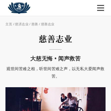
主页
/
慈济志业
/
慈善
/ 慈善志业
慈善志业
大慈无悔 • 闻声救苦
观世间苦难之相，听世间苦难之声，以无私大爱闻声救
苦。