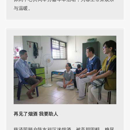
与温暖。
再见了烟酒 我要助人
慈济照顾户陈友福沉迷烟酒，被高胆固醇、糖尿