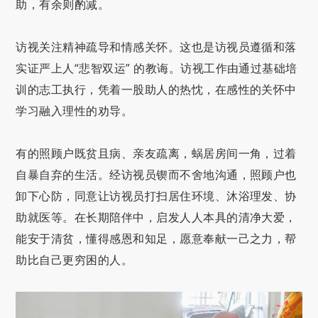
助，有余则酌减。
访视关注精神疏导和情感关怀。这也是访视员遵循和落
实证严上人“悲智双运” 的教诲。访视工作由通过基础培
训的志工执行，凭着一股助人的热忱，在感性的关怀中
学习融入理性的劝导。
有的照顾户既贫且病、亲友疏离，蜗居房间一角，过着
自暴自弃的生活。经访视员锲而不舍地沟通，照顾户也
卸下心防，同意让访视员打扫居住环境、沐浴理发、协
助就医等。在长期陪伴中，启发人人本具的清净大爱，
能安于清贫，懂得感恩和知足，愿意奉献一己之力，帮
助比自己更穷困的人。