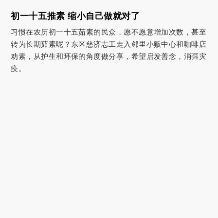
初一十五推素 缩小自己做就对了
习惯在农历初一十五茹素的民众，愿不愿意增加次数，甚至
转为长期茹素呢？东区慈济志工走入邻里小贩中心和咖啡店
劝素，从护生和环保的角度做分享，希望启发善念，消弭灾
疫。
用感恩心疼惜大地万物，
生活简单就无缺。
证严上人静思语