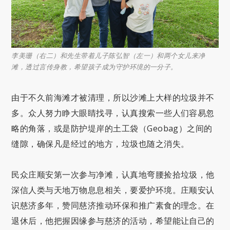
李美珊（右二）和先生带着儿子陈弘智（左一）和两个女儿来净
滩，透过言传身教，希望孩子成为守护环境的一分子。
由于不久前海滩才被清理，所以沙滩上大样的垃圾并不
多。众人努力睁大眼睛找寻，认真搜索一些人们容易忽
略的角落，或是防护堤岸的土工袋（Geobag）之间的
缝隙，确保凡是经过的地方，垃圾也随之消失。
民众庄顺安第一次参与净滩，认真地弯腰捡拾垃圾，他
深信人类与天地万物息息相关，要爱护环境。庄顺安认
识慈济多年，赞同慈济推动环保和推广素食的理念。在
退休后，他把握因缘参与慈济的活动，希望能让自己的