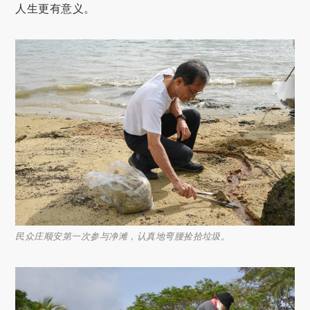
人生更有意义。
民众庄顺安第一次参与净滩，认真地弯腰捡拾垃圾。