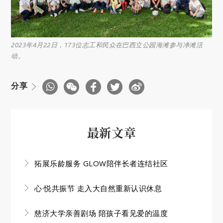
2023年4月22日，173位志工和民众在巴西立公园海滩参与净滩活
动。
分享
最新文章
拓展乐龄服务 GLOW陪伴长者连结社区
心·悦共振节 走入大自然重新认识休息
慈济大学亲善剧场 陪孩子看见爱的温度