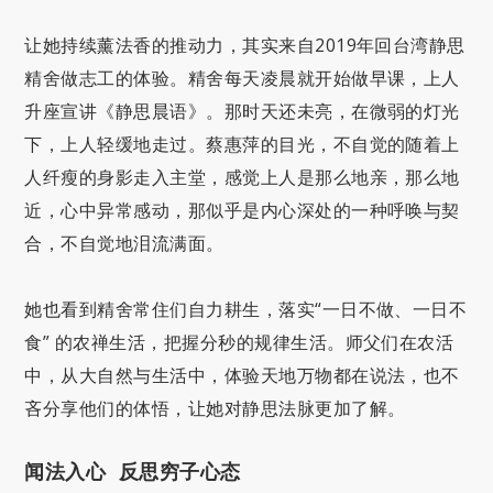
让她持续薰法香的推动力，其实来自2019年回台湾静思
精舍做志工的体验。精舍每天凌晨就开始做早课，上人
升座宣讲《静思晨语》。那时天还未亮，在微弱的灯光
下，上人轻缓地走过。蔡惠萍的目光，不自觉的随着上
人纤瘦的身影走入主堂，感觉上人是那么地亲，那么地
近，心中异常感动，那似乎是内心深处的一种呼唤与契
合，不自觉地泪流满面。
她也看到精舍常住们自力耕生，落实“一日不做、一日不
食” 的农禅生活，把握分秒的规律生活。师父们在农活
中，从大自然与生活中，体验天地万物都在说法，也不
吝分享他们的体悟，让她对静思法脉更加了解。
闻法入心 反思穷子心态