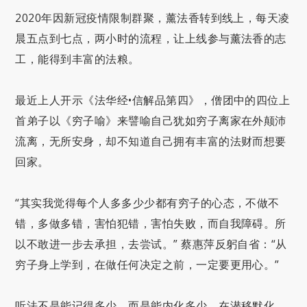
2020年因新冠疫情限制群聚，薰法香转到线上，每天凌
晨五点到七点，两小时的流程，让上线参与薰法香的志
工，能得到丰富的法粮。
最近上人开示《法华经•信解品第四》，僧团中的四位上
首弟子以《穷子喻》来譬喻自己犹如穷子离家在外颠沛
流离，无所安身，却不知道自己拥有丰富的法财而想要
回家。
“其实我觉得每个人多多少少都有穷子的心态，不做不
错，多做多错，害怕犯错，害怕失败，而自我障碍。所
以不敢进一步去承担，去尝试。” 蔡惠萍反躬自省：“从
穷子身上学到，在做任何决定之前，一定要更用心。”
听法不是能记得多少，而是能内化多少。在潜移默化