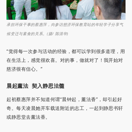
承担环保干事的蔡惠萍，向参访慈济环保教育站的年轻学子分享气
候变迁与素食的关系。(摄/ 陈清华)
“觉得每一次参与活动的经验，都可以学到很多道理，用
在生活上，感觉很欢喜。对的事，做就对了！我开始对
慈济很有信心。”
晨起薰法 契入静思法髓
起初蔡惠萍并不知道何谓“晨钟起，薰法香”，却引起好
奇。每天凌晨她开车载送附近的志工，一起到静思书轩
或静思堂去薰法香。