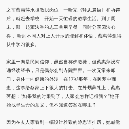
之前蔡惠萍承担教职岗位，一听完《静思晨语》和祈祷
后，就赶去学校，开始一天忙碌的教学生活。到了周
末，跟一起薰法香的志工共用早餐，同时分享闻法心
得， 听到不同人对上人开示的理解和体悟，蔡惠萍觉得
从中学习很多。
家里一向是民间信仰，虽然自称佛教徒，但蔡惠萍没有
诵经读经书，只是偶尔会到寺院拜拜。一次无常来叩
门，身体一向健康的外甥，在17岁那年，在睡梦中骤
逝，这事给蔡家上下很大的打击。在外甥葬礼上，蔡惠
萍想：“如果我的时限到了，人家会怎样记得我？”她开
始找寻生命的意义，但不知道答案在哪里？
因为在友人家看到一幅设计雅致的静思语挂历，她感觉