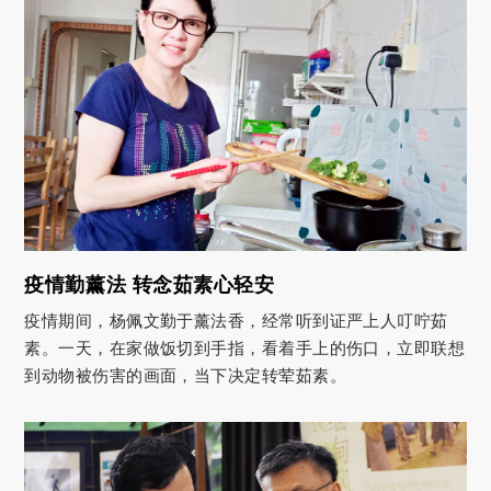
疫情勤薰法 转念茹素心轻安
疫情期间，杨佩文勤于薰法香，经常听到证严上人叮咛茹
素。一天，在家做饭切到手指，看着手上的伤口，立即联想
到动物被伤害的画面，当下决定转荤茹素。