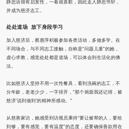
静思语很有启发性，一看就喜歡，因此走入静思书轩，
并成为慈济志工。
处处道场 放下身段学习
加入慈济后，蔡惠萍积极参加各类活动，多做多学。在
不同场合，与不同志工接触，自称是“问题儿童”的她，
虚心求教，感觉处处都是道场，可以体会到生活化的佛
法。
比如慈济人坚持不用一次性餐具，看到洗碗的志工，不
分年龄，老老少少，一字排开，“那个画面我还记得，被
慈济‘说到做到’的精神所感动。”
从慈善家访，她感受到访视员秉持“要让被帮的人，要给
到够，要有感觉，要有温度”的态度，还要确保善款用在