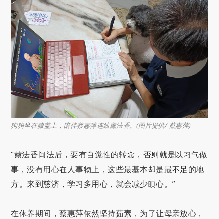
狗狗坐在膝盖上，陪伴蔡惠萍连线薰法香。(图片提供/ 蔡惠萍)
“薰法香闻法后，要有自觉性的转念，否则就是以习气做
事，没有用心在人事物上，这些最基本却是最不足的地
方。来到慈济，学习多用心，就会减少瞋心。”
在休养期间，蔡惠萍依然坚持茹素，为了让母亲放心，