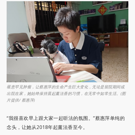
罹患罕见肿瘤，让蔡惠萍的生命产生巨大变化，无论是留院期间或
出院在家，她始终保持晨起薰法香的习惯，在无常中如常生活。(图
片提供/ 蔡惠萍)
“我很喜欢早上跟大家一起听法的氛围。”蔡惠萍单纯的
念头，让她从2018年起薰法香至今。