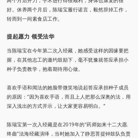
两个月后开刀，手术进行得很顺利，身体也康复的很
好。休养两个月后，陈瑞宝履行诺言，毅然辞掉工作，
转而到一间素食店工作。
提起愿力 领受法华
当陈瑞宝在今年第二次入经藏，她感受这样的因缘要把
握，在其他志工的邀约鼓励下，毫不犹豫就答应承担小
种子负责教学，抱着期待用心做。
喜欢手语和闻法的她脸带微笑地说起答应承担种子成员
的原因：“因为喜欢手语，而且上人把那么深奥的法，用
深入浅出的方式开示，让大家更容易明白。”
陈瑞宝第一次入经藏是在2019年的“药师如来十二大愿.
终曲”法海经藏演绎，当时她加入了静思菩提钟鼓队负责