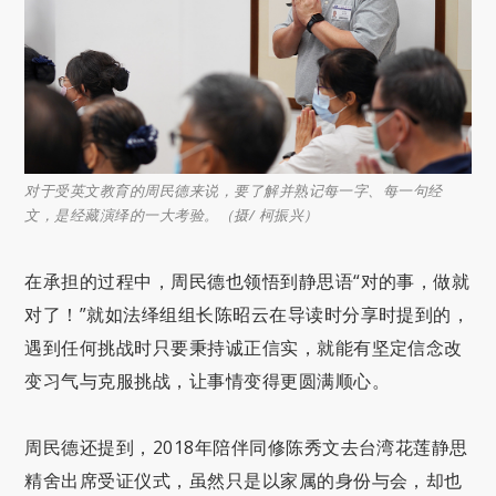
对于受英文教育的周民德来说，要了解并熟记每一字、每一句经
文，是经藏演绎的一大考验。（摄/ 柯振兴）
在承担的过程中，周民德也领悟到静思语“对的事，做就
对了！”就如法绎组组长陈昭云在导读时分享时提到的，
遇到任何挑战时只要秉持诚正信实，就能有坚定信念改
变习气与克服挑战，让事情变得更圆满顺心。
周民德还提到，2018年陪伴同修陈秀文去台湾花莲静思
精舍出席受证仪式，虽然只是以家属的身份与会，却也