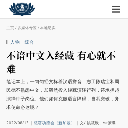
主页
/
多媒体专区
/
本地纪实
人物
，
综合
不谙中文入经藏 有心就不
难
笔记本上，一句句经文标着汉语拼音，志工陈瑞宝和周
民德不熟悉中文，却毅然投入经藏演绎行列，还承担起
演绎种子岗位。他们如何克服语言障碍，自我突破，务
求使命必达呢？
2022/08/13
|
慈济功德会（新加坡）
|
文/ 姚慧欣、钟佩琪