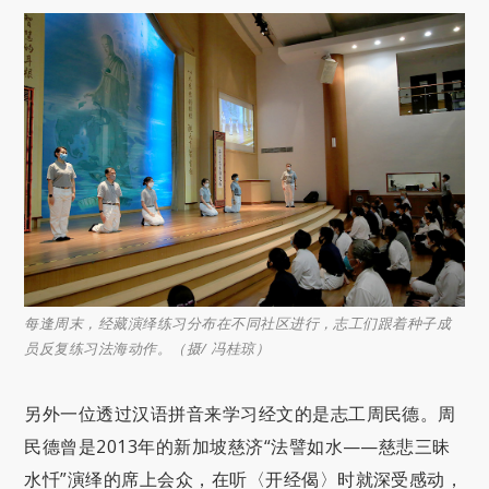
每逢周末，经藏演绎练习分布在不同社区进行，志工们跟着种子成
员反复练习法海动作。（摄/ 冯桂琼）
另外一位透过汉语拼音来学习经文的是志工周民德。周
民德曾是2013年的新加坡慈济“法譬如水——慈悲三昧
水忏”演绎的席上会众，在听〈开经偈〉时就深受感动，