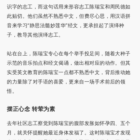
识字的志工，而这句话用来形容志工陈瑞宝和周民德如
此贴切。他们虽然不熟悉中文，但费尽心思，用汉语拼
音来学习“静思法髓妙莲华”经文，更承担起了演绎种
子，教导其他演绎志工。
站在台上，陈瑞宝专心在每个举手投足间，随着大种子
示范的音乐拍点和经文偈诵，做出相对应的动作。但其
实受英文教育的陈瑞宝一点都不熟悉中文，背后推动她
的力量除了对手语的喜爱，更来自一场手术前后的领
悟。
摆正心念 转荤为素
去年社区志工察觉到陈瑞宝的腹部发胀如怀孕四、五个
月，就关怀提醒她最近身体发福了。这时陈瑞宝才发现