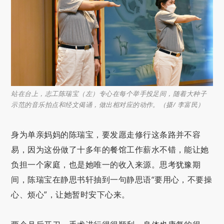
站在台上，志工陈瑞宝（左）专心在每个举手投足间，随着大种子
示范的音乐拍点和经文偈诵，做出相对应的动作。（摄/ 李富民）
身为单亲妈妈的陈瑞宝，要发愿走修行这条路并不容
易，因为这份做了十多年的餐馆工作薪水不错，能让她
负担一个家庭，也是她唯一的收入来源。思考犹豫期
间，陈瑞宝在静思书轩抽到一句静思语“要用心，不要操
心、烦心”，让她暂时安下心来。