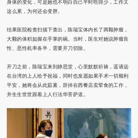
身体的变化，可是她也不明白自己平时吃得少，工作又
这么累，为何还会变胖。
结果医院检查扫描下查出，陈瑞宝体内长了两颗肿瘤，
大颗的体积如握在手掌的碗。当时，医生对她说肿瘤良
性、恶性机率各半，需要开刀切除。
开刀之前，陈瑞宝来到静思堂，心里默默祈祷，遥请远
在台湾的上人给予祝福，同时也发愿如果手术一切顺利
平安，她将会从此茹素，辞掉在西餐店卖荤食的工作，
并生生世世跟着上人行法华菩萨道。