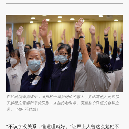
在经藏演绎排练中，承担种子成员岗位的志工，要比其他人更透彻
了解经文意涵和手势队形，才能协助引导、调整整个队伍的合和之
美。（摄/ 冯桂琼）
“不识字没关系，懂道理就好。”证严上人曾这么勉励不