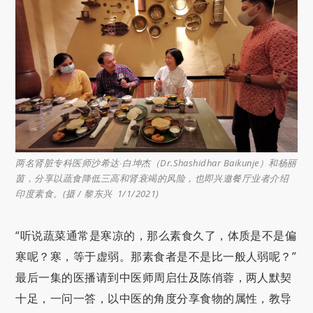
两名肾脏专科医师沙希达∙白坤杰（Dr.Shashidhar Baikunje）和杨丽
茵，分享以蔬食降低三高和肾衰竭的风险，也即兴邀餐厅业者介绍
印度素食。(摄 / 黎东兴 1/1/2021)
“听说蔬菜通常是寒凉的，那么素食久了，体质是不是偏
寒呢？寒，等于虚弱。那素食者是不是比一般人弱呢？”
最后一集的医播请到中医师周启仕及陈俏蓉，两人默契
十足，一问一答，以中医的角度分享食物的属性，教导