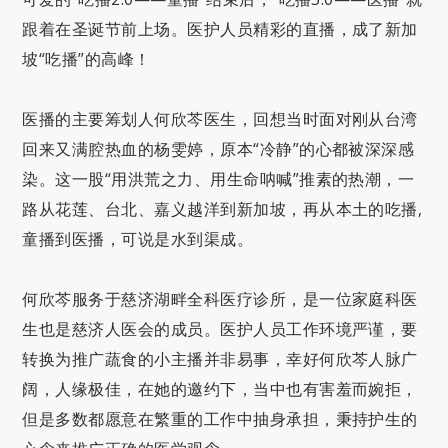
跟着在圣诞节前上场。医护人员精彩的直播，成了新加
坡“吃播”的高峰！
医播的主要筹划人何欣芩医生，回想当时面对刚从台湾
回来又满腔热血的杨雯婷，原本“冷静”的心都被深深感
染。这一股“用洪荒之力、用生命呐喊”推素的热潮，一
路从花莲、台北、嘉义越洋到新加坡，再从本土的吃播,
童播到医播，可说是水到渠成。
何欣芩服务于慈济湖畔全科医疗诊所，是一位家庭科医
生也是慈济人医会的成员。医护人员工作环境严谨，要
转换为推广蔬食的小主播并非易事，幸好何欣芩人脉广
阔，人缘极佳，在她的邀约下，当中也有害羞而婉拒，
但是多数都愿意在繁重的工作中抽身承担，秉持护生的