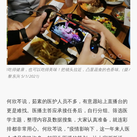
新加
吃得健康，也可以吃得美味！把镜头拉近，凸显蔬食的色香味。(摄 /
吃
黎东兴 5/1/2021)
呈现
何欣芩说，茹素的医护人员不多，有意愿站上直播台的
更是难找。医播主答应承接任务后，自行分组、筛选医
学主题，整理内容及数据搜集，大家认真准备，就连彩
排都非常用心。何欣芩说，“疫情影响下，这一年来人医