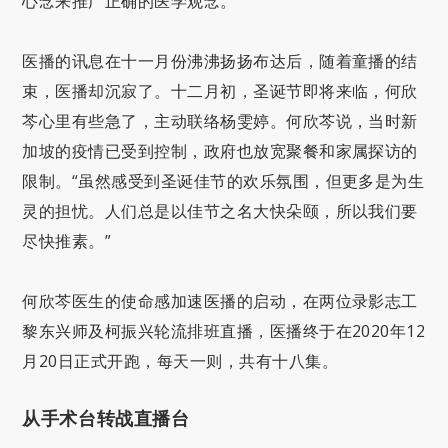
心念来推广正确的医学观念。
医播的讯息在十一月份沸沸扬扬布达后，随着童播的结
束，医播却沉寂了。十二月初，圣诞节即将来临，何欣
芩心里有些急了，主动联络杨雯婷。何欣芩说，当时新
加坡的疫情已受到控制，政府也放宽聚餐和家属探访的
限制。“虽然感受到圣诞佳节的欢乐氛围，但更多是为生
灵的担忧。人们总是以佳节之名大快朵颐，所以我们要
尽快推素。”
何欣芩医生的使命感加速医播的启动，在两位录影志工
黎东兴师及柯振兴轮流排班直播，医播终于在2020年12
月20日正式开跑，每天一则，共有十八集。
从手术台转战直播台