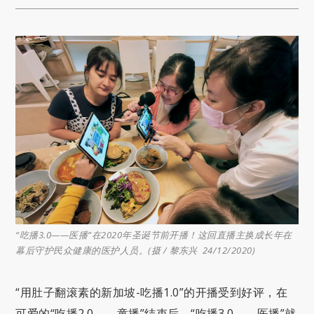
“吃播3.0——医播”在2020年圣诞节前开播！这回直播主换成长年在
幕后守护民众健康的医护人员。(摄 / 黎东兴 24/12/2020)
“用肚子翻滚素的新加坡-吃播1.0”的开播受到好评，在
可爱的“吃播2.0——童播”结束后，“吃播3.0——医播”就