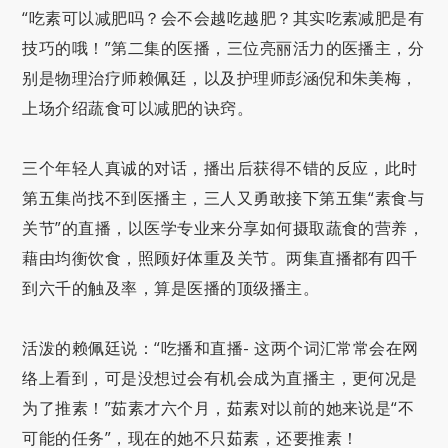
“吃素可以减肥吗？会不会越吃越肥？其实吃素减肥是有
技巧的哦！”第二集的医播，三位亮丽活力的医播主，分
别是物理治疗师赖佩廷，以及护理师彭涵倪和朱美梅，
上场介绍蔬食可以减肥的诀窍。
三个年轻人真诚的对话，播出后获得不错的反应，此时
第五集尚找不到医播主，三人又勇敢接下第五集“素食与
关节”的直播，以医学专业来分享如何摄取蔬食的营养，
藉由均衡饮食，照顾好体重及关节。两集直播都有四千
到六千的触及率，算是医播的顶级播主。
活泼的赖佩廷说：“吃播和直播- 这两个词汇常常会在网
络上看到，可是没想过会有机会成为直播主，更何况是
为了推素！”茹素才六个月，茹素对以前的她来说是“不
可能的任务”，现在的她不只茹素，还要推素！