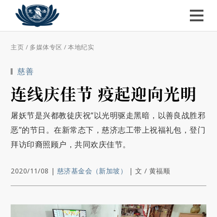
主页
/
多媒体专区
/
本地纪实
慈善
连线庆佳节 疫起迎向光明
屠妖节是兴都教徒庆祝“以光明驱走黑暗，以善良战胜邪
恶”的节日。在新常态下，慈济志工带上祝福礼包，登门
拜访印裔照顾户，共同欢庆佳节。
2020/11/08
|
慈济基金会（新加坡）
|
文 / 黄福顺