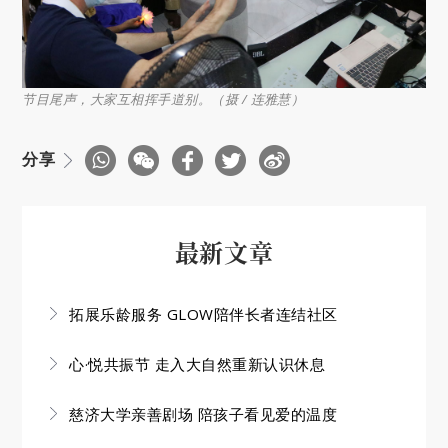
节目尾声，大家互相挥手道别。（摄 / 连雅慧）
分享
最新文章
拓展乐龄服务 GLOW陪伴长者连结社区
心·悦共振节 走入大自然重新认识休息
慈济大学亲善剧场 陪孩子看见爱的温度