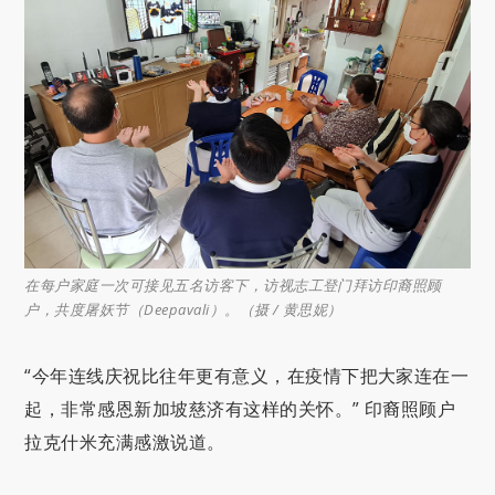
在每户家庭一次可接见五名访客下，访视志工登门拜访印裔照顾
户，共度屠妖节（Deepavali）。（摄 / 黄思妮）
“今年连线庆祝比往年更有意义，在疫情下把大家连在一
起，非常感恩新加坡慈济有这样的关怀。” 印裔照顾户
拉克什米充满感激说道。