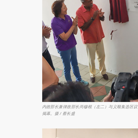
内政部长兼律政部长尚穆根（左二）与义顺集选区议
揭幕。摄 / 蔡长盛