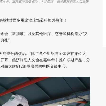
日正式开幕。室内空间宽敞明亮，干净整洁，值班的慈济志工欢喜接
ib）地铁站对面多用途篮球场显得格外热闹！
金会（新加坡）以及其他医疗、慈善等机构举办“义
典礼”。
种天然成分的饮品。”除了各个组织与团体设有摊位之
的开幕，慈济静思人文也在嘉年华中推广净斯产品，分
对面大牌812组屋底层的中医义诊中心。