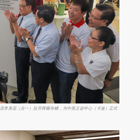
员李美花（左一）拉开牌匾布幔，为中医义诊中心（卡迪）正式