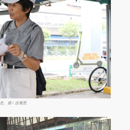
。摄 / 连雅慧