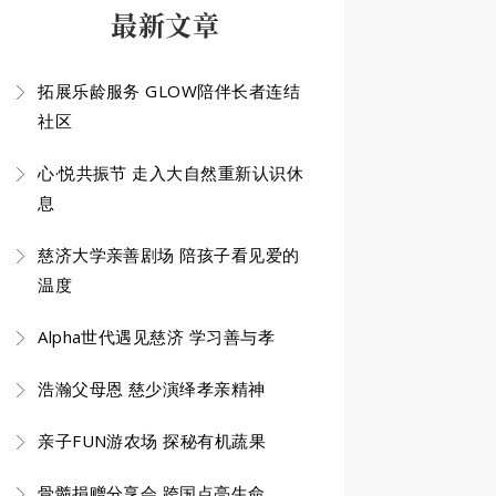
最新文章
拓展乐龄服务 GLOW陪伴长者连结
社区
心·悦共振节 走入大自然重新认识休
息
慈济大学亲善剧场 陪孩子看见爱的
温度
Alpha世代遇见慈济 学习善与孝
浩瀚父母恩 慈少演绎孝亲精神
亲子FUN游农场 探秘有机蔬果
骨髓捐赠分享会 跨国点亮生命