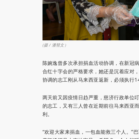
(
摄 / 潘彗文）
陈婉逸曾多次承担捐血活动协调，在新冠
合红十字会的严格要求，她还是沉着应对
协调的志工刚从马来西亚返新，必须执行1
两天前又因疫情日趋严重，慈济行政单位
的志工，又有三人曾在近期前往马来西亚
利。
“欢迎大家来捐血，一包血能救三个人。”