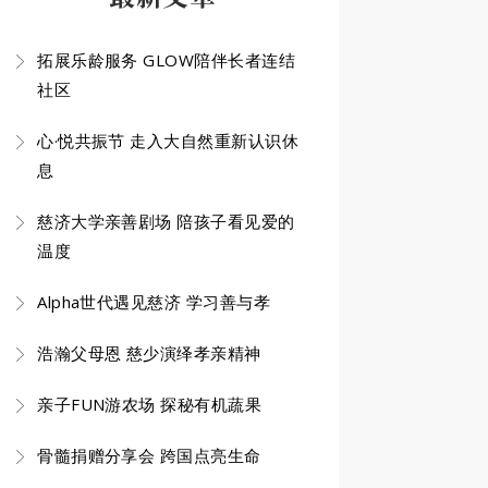
拓展乐龄服务 GLOW陪伴长者连结
社区
心·悦共振节 走入大自然重新认识休
息
慈济大学亲善剧场 陪孩子看见爱的
温度
Alpha世代遇见慈济 学习善与孝
浩瀚父母恩 慈少演绎孝亲精神
亲子FUN游农场 探秘有机蔬果
骨髓捐赠分享会 跨国点亮生命