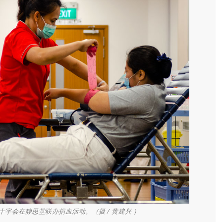
十字会在静思堂联办捐血活动。（摄 / 黄建兴 ）