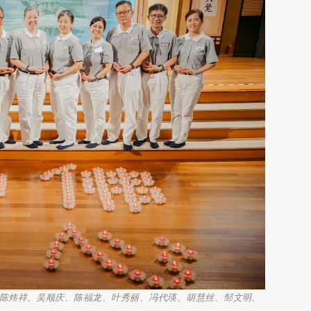
陈炜祥、吴顺庆、陈福龙、叶秀丽、冯代瑛、胡慧丝、邹文明、