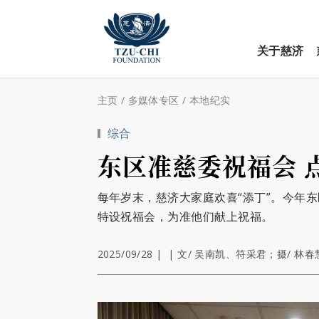
关于慈济
主页
/
多媒体专区
/
本地纪实
综合
东区准慈委祝福会 
每年岁末，慈济大家庭欢喜“添丁”。今年
特设祝福会，为准他们献上祝福。
2025/09/28
|
|
文/ 吴南凯、符采君；摄/ 林春