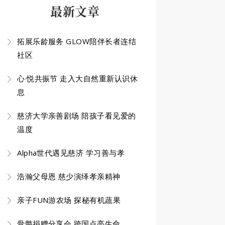
最新文章
拓展乐龄服务 GLOW陪伴长者连结
社区
心·悦共振节 走入大自然重新认识休
息
慈济大学亲善剧场 陪孩子看见爱的
温度
Alpha世代遇见慈济 学习善与孝
浩瀚父母恩 慈少演绎孝亲精神
亲子FUN游农场 探秘有机蔬果
骨髓捐赠分享会 跨国点亮生命