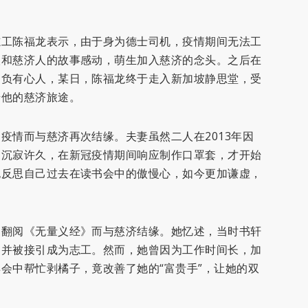
志工陈福龙表示，由于身为德士司机，疫情期间无法工
人和慈济人的故事感动，萌生加入慈济的念头。之后在
不负有心人，某日，陈福龙终于走入新加坡静思堂，受
始他的慈济旅途。
疫情而与慈济再次结缘。夫妻虽然二人在2013年因
，沉寂许久，在新冠疫情期间响应制作口罩套，才开始
也反思自己过去在读书会中的傲慢心，如今更加谦虚，
口翻阅《无量义经》而与慈济结缘。她忆述，当时书轩
，并被接引成为志工。然而，她曾因为工作时间长，加
会中帮忙剥橘子，竟改善了她的“富贵手”，让她的双