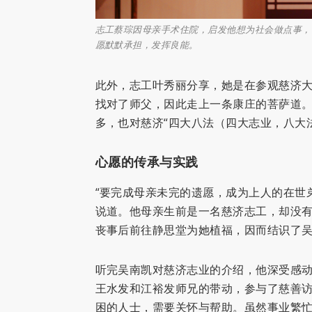
志工蔡琮因母亲手术住院，启发他想为社会做点事，
愿默默承担，发挥良能。
此外，志工叶秀丽分享，她是在参观慈济
找对了师父，因此走上一条康庄的菩萨道
多，也对慈济“四大八法（四大志业，八大
心愿的传承与实践
“要完成母亲未完的遗愿，成为上人的在世
说道。他母亲生前是一名慈济志工，却没
丧事后前往静思堂为她植福，因而结识了
听完吴南凯对慈济志业的介绍，他深受感
王水发和江裕发师兄的带动，参与了慈善
困的人士，需要关怀与帮助。虽然事业繁