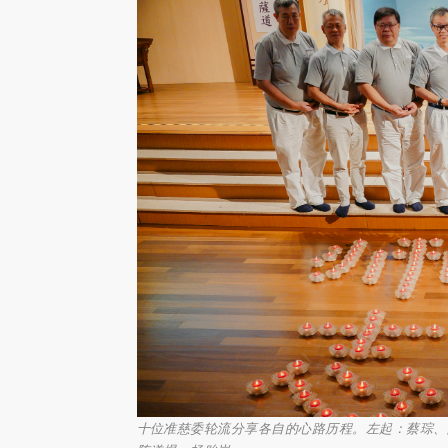
十位准慈委轮流分享各自的心路历程。左起：蔡琮、