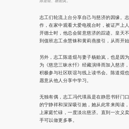
陈道焜、杨贻岚。
志工们轮流上台分享自己与慈济的因缘。
作，在家中观看大爱电视台时，被证严上
开德士时，他总会留意慈济的踪迹。皇天
到值班志工余慧铢和黄莉燕接引，从而开
另外，志工陈道焜与妻子杨贻岚，也是因为
为《慈悲三昧水忏》经藏演绎而加入慈济
积极参与社区联谊与线上读书会。陈道焜
愿意从他人分享中学习。
无独有偶，志工冯代瑛虽是在静思书轩门
的宁静祥和深深吸引她，她从此常来阅读
上家庭忙碌，一度淡出慈济。直到一次义卖
手可以做更多事。