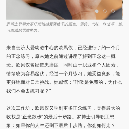
与，
罗博士引领大家仔细地感受葡糖干的颜色、形状、气味、味道等，练
除
习细腻的觉察能力。
在
来自慈济大爱幼教中心的欧凤仪，已经进行了约一个月
的正念练习，原来她之前通过讲座了解到正念这一概
念。欧凤仪曾经罹患癌症，同时由于职业和个人因素，
情绪较为容易起伏，经过一个月练习，她受益良多，能
更好地面对日常挑战。她感慨：“呼吸是免费的，为什么
我们不会去练习呢？”
这次工作坊，欧凤仪又学到更多正念练习，觉得最大的
收获是“正念散步”的最后十步路。罗博士引导职工想
象：如果你的人生还剩下最后十步路，你会如何走？