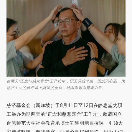
在两天“正念与慈悲喜舍”工作坊中，职工分成小组，围成同心圆，为
站在中央的伙伴送上真诚的祝福，场面温馨而充满力量。
慈济基金会（新加坡）于8月11日至12日在静思堂为职
工举办为期两天的“正念和慈悲喜舍”工作坊，邀请国立
台湾师范大学社会教育系博士罗耀明亲自授课，引领大
家透过呼吸、自我觉察，让身心灵得到放松，因为人们