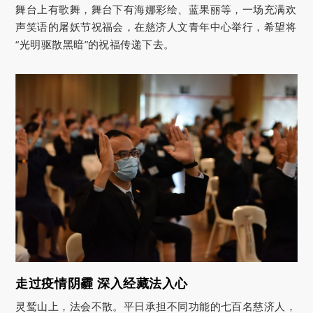
舞台上有歌舞，舞台下有海娜彩绘、蓝果丽等，一场充满欢
声笑语的屠妖节祝福会，在慈济人文青年中心举行，希望将
“光明驱散黑暗”的祝福传递下去。
走过疫情阴霾 深入经藏法入心
灵鹫山上，法会不散。平日承担不同功能的七百名慈济人，