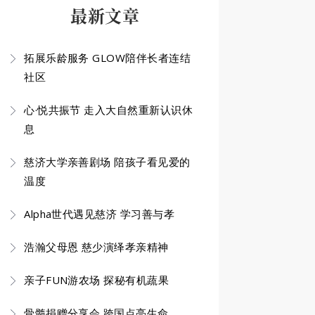
最新文章
拓展乐龄服务 GLOW陪伴长者连结
社区
心·悦共振节 走入大自然重新认识休
息
慈济大学亲善剧场 陪孩子看见爱的
温度
Alpha世代遇见慈济 学习善与孝
浩瀚父母恩 慈少演绎孝亲精神
亲子FUN游农场 探秘有机蔬果
骨髓捐赠分享会 跨国点亮生命