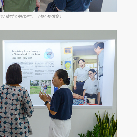
“快时尚的代价”。（摄/ 蔡佑良）