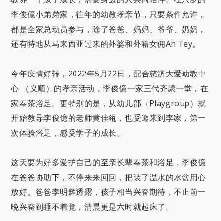
李俊億小弟弟家，往年的幼教孝亲节，只要条件允许，
都是全家总动员参与，除了爸爸、妈妈、爷爷、奶奶，
还有特地从马来西亚过来的外婆和外籍女佣Ah Tey。
今年疫情好转，2022年5月22日，配合慈济大爱幼教中
心 （义顺）的孝亲活动，李俊億一家三代齐聚一堂，在
家奉茶浴足。更特别的是，从幼儿部（Playgroup）就
开始教导李俊億的老师黄佳瓴，也受邀来到李家，第一
次体验浴足，感受学子的成长。
这天要为好多爱护自己的至亲长辈奉茶和浴足，李俊億
在爸爸协助下，不停来来回回，把装了温水的水盆用心
放好。爸爸李明辉透露，孩子相当兴奋期待，不止前一
晚兴奋到睡不着觉，清晨更是六时就起床了。