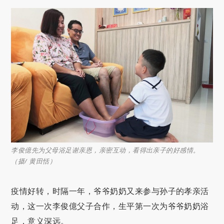
李俊億先为父母浴足谢亲恩，亲密互动，看得出亲子的好感情。
（摄/ 黄田恬）
疫情好转，时隔一年，爷爷奶奶又来参与孙子的孝亲活
动，这一次李俊億父子合作，生平第一次为爷爷奶奶浴
足，意义深远。