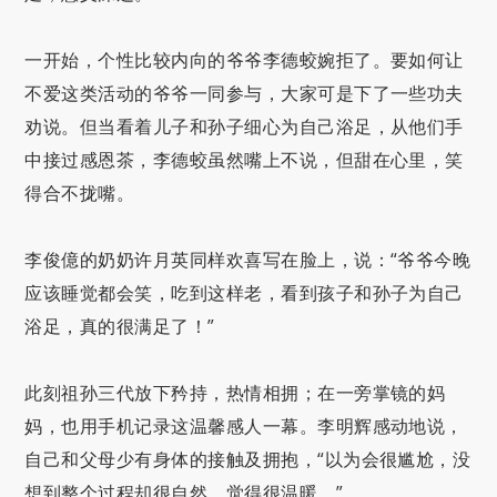
一开始，个性比较内向的爷爷李德蛟婉拒了。要如何让
不爱这类活动的爷爷一同参与，大家可是下了一些功夫
劝说。但当看着儿子和孙子细心为自己浴足，从他们手
中接过感恩茶，李德蛟虽然嘴上不说，但甜在心里，笑
得合不拢嘴。
李俊億的奶奶许月英同样欢喜写在脸上，说：“爷爷今晚
应该睡觉都会笑，吃到这样老，看到孩子和孙子为自己
浴足，真的很满足了！”
此刻祖孙三代放下矜持，热情相拥；在一旁掌镜的妈
妈，也用手机记录这温馨感人一幕。李明辉感动地说，
自己和父母少有身体的接触及拥抱，“以为会很尴尬，没
想到整个过程却很自然，觉得很温暖。”