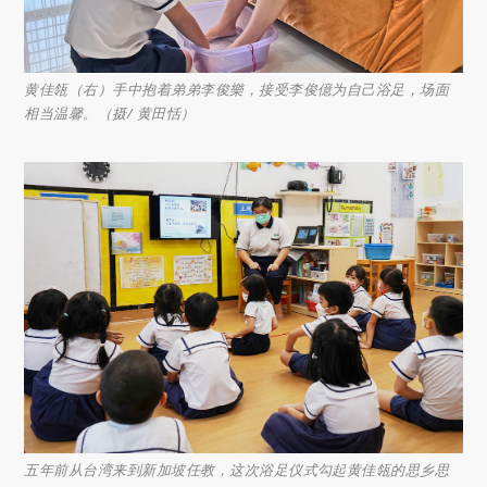
黄佳瓴（右）手中抱着弟弟李俊樂，接受李俊億为自己浴足，场面
相当温馨。（摄/ 黄田恬）
五年前从台湾来到新加坡任教，这次浴足仪式勾起黄佳瓴的思乡思