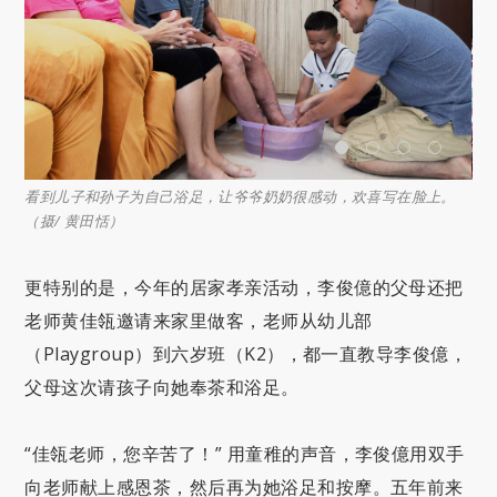
给
看到儿子和孙子为自己浴足，让爷爷奶奶很感动，欢喜写在脸上。
往
（摄/ 黄田恬）
孝
更特别的是，今年的居家孝亲活动，李俊億的父母还把
老师黄佳瓴邀请来家里做客，老师从幼儿部
（Playgroup）到六岁班（K2），都一直教导李俊億，
父母这次请孩子向她奉茶和浴足。
“佳瓴老师，您辛苦了！” 用童稚的声音，李俊億用双手
向老师献上感恩茶，然后再为她浴足和按摩。五年前来