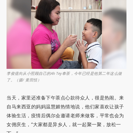
李俊億向从小照顾自己的Ah Tey奉茶，今年已经是他第二年这么做
了。（摄/ 黄田恬）
当天，家里还准备下午茶点心款待众人，很是热闹。来
自马来西亚的妈妈温慧媚热情地说，他们家喜欢让孩子
体验生活，疫情后偶尔会邀请老师来做客，平常也会为
女佣庆生，“大家都是异乡人，就一起聚一聚，放松一