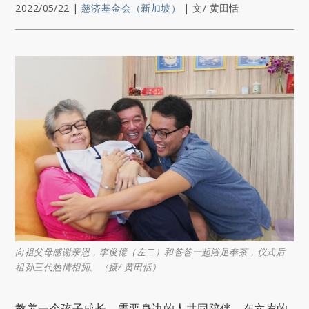
2022/05/22
|
慈济基金会（新加坡）
|
文/ 黄田恬
向祖父母感谢亲恩，李俊億（左二）和爸爸一起浴足奉茶，仪式后
祖孙三代热情相拥。（摄/ 黄田恬）
教养一个孩子成长，需要身边的人共同陪伴。在六岁的