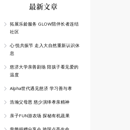
最新文章
拓展乐龄服务 GLOW陪伴长者连结
社区
心·悦共振节 走入大自然重新认识休
息
慈济大学亲善剧场 陪孩子看见爱的
温度
Alpha世代遇见慈济 学习善与孝
浩瀚父母恩 慈少演绎孝亲精神
亲子FUN游农场 探秘有机蔬果
骨髓捐赠分享会 跨国点亮生命