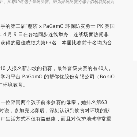
者中，共有40名选手晋级决赛。图为晋级决赛的选手们领取奖状后
二届“慈济 x PaGamO 环保防灾勇士 PK 赛国
年 4 月 9 日在各地同步连线举办，连线场面热闹非
获得的最佳成绩为第63名；本届比赛前十名均为台
10 人报名新加坡的初赛，最终晋级决赛的有40人。
平台 PaGamO 的帮你优股份有限公司（BoniO
广环境教育。
一位陪同两个孩子前来参赛的母亲，她排名第63
得时说，参加完比赛后，深刻认识到饮食对环境的影
这种生活方式不仅有益健康，而且对保护地球非常重