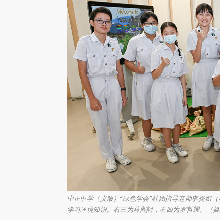
中正中学（义顺）“绿色学会”社团指导老师李炎媚
学习环境知识。右三为林觀訶，右四为罗哲耀。（摄/