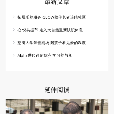
最新文章
拓展乐龄服务 GLOW陪伴长者连结社区
心·悦共振节 走入大自然重新认识休息
慈济大学亲善剧场 陪孩子看见爱的温度
Alpha世代遇见慈济 学习善与孝
延伸阅读