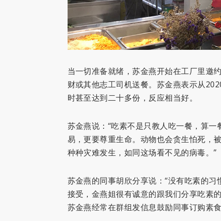
当一切准备就绪，苏金燕开始在工厂里邀
财或其他志工司机送餐。苏金燕表示从20
时甚至达到二十多份，反应相当好。
苏金燕说：“吃素不是只教人吃一餐，算一
易，更要尊重生命。动物也会贪生怕死，
种种灾难发生，如同这场看不见的病毒。”
苏金燕的同事胡欣分享说：“没有吃素的习
接受，金燕姐很有诚意的跟我们分享吃素的
苏金燕经常在群组发信息鼓励同事订购素