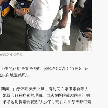
楼层的食品公司。
的她觉得值得仿效。她说自COVID-19蔓延, 证
低头向地道感恩”。
aker）期间，由于不用天天上班，有时间在家煮素食带去
, 她就会解释吃素的理由。自从在医院鼓励同事订购
 渐渐地觉得素食餐数“太少了”, 现在几乎每天都订素