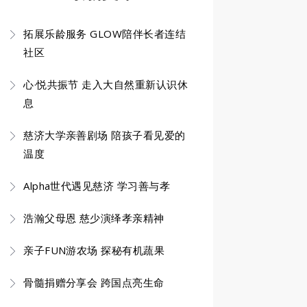
拓展乐龄服务 GLOW陪伴长者连结
社区
心·悦共振节 走入大自然重新认识休
息
慈济大学亲善剧场 陪孩子看见爱的
温度
Alpha世代遇见慈济 学习善与孝
浩瀚父母恩 慈少演绎孝亲精神
亲子FUN游农场 探秘有机蔬果
骨髓捐赠分享会 跨国点亮生命