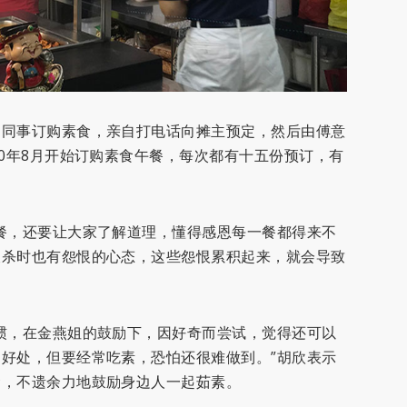
约同事订购素食，亲自打电话向摊主预定，然后由傅意
20年8月开始订购素食午餐，每次都有十五份预订，有
餐，还要让大家了解道理，懂得感恩每一餐都得来不
被杀时也有怨恨的心态，这些怨恨累积起来，就会导致
惯，在金燕姐的鼓励下，因好奇而尝试，觉得还可以
好处，但要经常吃素，恐怕还很难做到。”胡欣表示
食，不遗余力地鼓励身边人一起茹素。