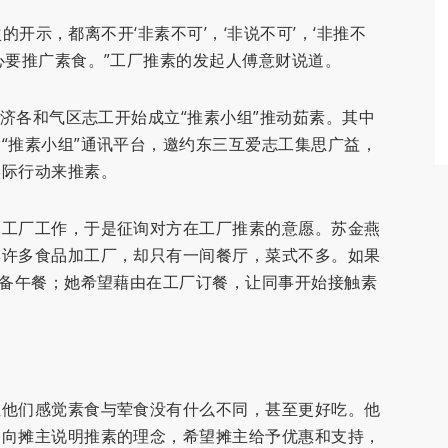
次的开示，都离不开‘非素不可’，‘非说不可’，‘非推不
心要推广素食。”工厂推素的发起人傅意财说道。
慈济各和气区志工开始成立“推素小组”推动茹素。其中
“推素小组”通讯平台，邀约东三互爱志工集思广益，
实际行动来推素。
品工厂工作，于是征询对方在工厂推素的意愿。苏金燕
集许多食品加工厂，却只有一间餐厅，菜式不多。如果
准备午餐；她希望藉由在工厂订餐，让同事开始接触素
让他们感觉素食与荤食没有什么不同，甚至更好吃。他
，向摊主说明推素的理念，希望摊主给予优惠和支持，