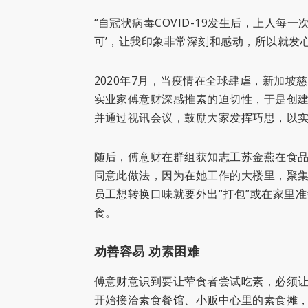
“自冠状病毒COVID-19发生后，上人每一
可’，让我印象非常深刻和感动，所以就发
2020年7月，当疫情在全球肆虐，新加坡
实业家傅意财深感推素的迫切性，于是创建
并通过视讯会议，鼓励大家发挥巧思，以
随后，傅意财在群组获知志工苏金燕在食
同意此做法，因为在她工作的大楼里，聚
员工想转换口味就要外出“打包”或在家里
食。
劝善容易 劝素困难
傅意财意识到要让荤食者尝试吃素，必须
开始接洽素食餐馆、小贩中心里的素食摊