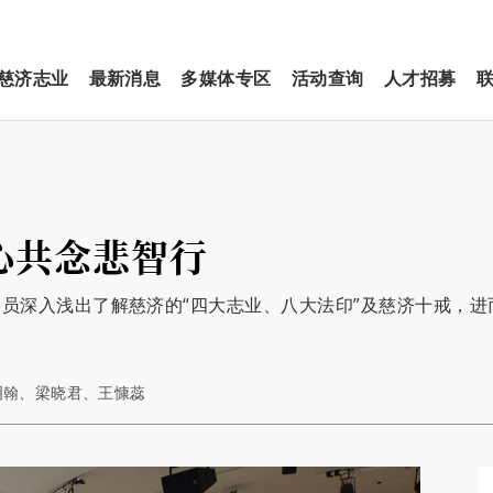
慈济志业
最新消息
多媒体专区
活动查询
人才招募
心共念悲智行
员深入浅出了解慈济的“四大志业、八大法印”及慈济十戒，进
戴明翰、梁晓君、王慷蕊