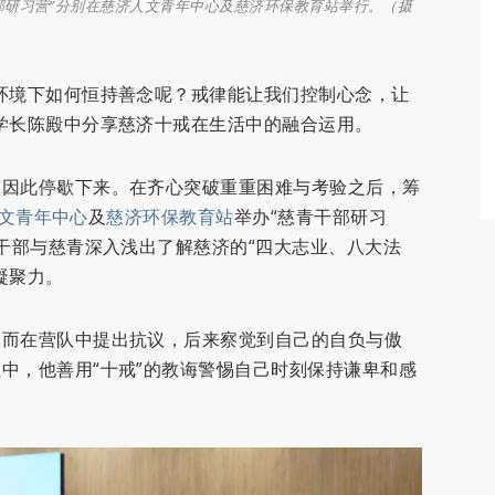
部研习营”分别在慈济人文青年中心及慈济环保教育站举行。（摄
环境下如何恒持善念呢？戒律能让我们控制心念，让
学长陈殿中分享慈济十戒在生活中的融合运用。
有因此停歇下来。在齐心突破重重困难与考验之后，筹
文青年中心
及
慈济环保教育站
举办“慈青干部研习
青干部与慈青深入浅出了解慈济的“四大志业、八大法
凝聚力。
契而在营队中提出抗议，后来察觉到自己的自负与傲
中，他善用“十戒”的教诲警惕自己时刻保持谦卑和感