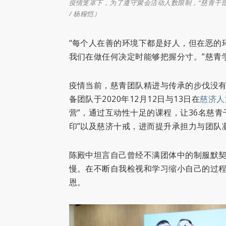
疫情笼罩下，为了遵守聚会活动人数限制，“慈青干
/ 杨糧恺）
“每个人在善的环境下都是好人，但在恶的
我们在做任何决定时能够把握分寸。”慈青
疫情当前，慈青团队精进与传承的步伐没
备团队于2020年12月12日与13日在
慈济人
营”，通过互动性十足的课程，让36名慈
印”以及慈济十戒，进而提升承担力与团队
陈殿中坦言自己曾经不满团体中的制服默
慢。在不断自我检视和学习缩小自己的过程
恩。