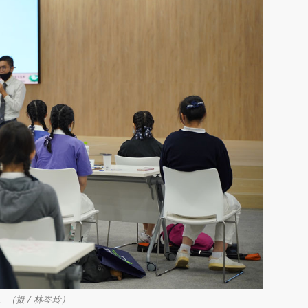
（摄 / 林岑玲）