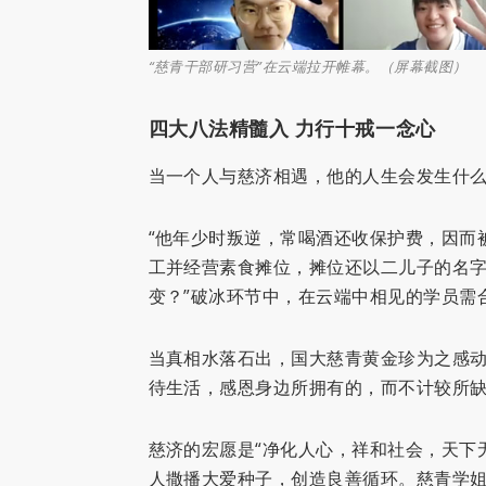
“慈青干部研习营”在云端拉开帷幕。（屏幕截图）
四大八法精髓入 力行十戒一念心
当一个人与慈济相遇，他的人生会发生什
“他年少时叛逆，常喝酒还收保护费，因而
工并经营素食摊位，摊位还以二儿子的名
变？”破冰环节中，在云端中相见的学员需
当真相水落石出，国大慈青黄金珍为之感动
待生活，感恩身边所拥有的，而不计较所缺
慈济的宏愿是“净化人心，祥和社会，天下
人撒播大爱种子，创造良善循环。慈青学