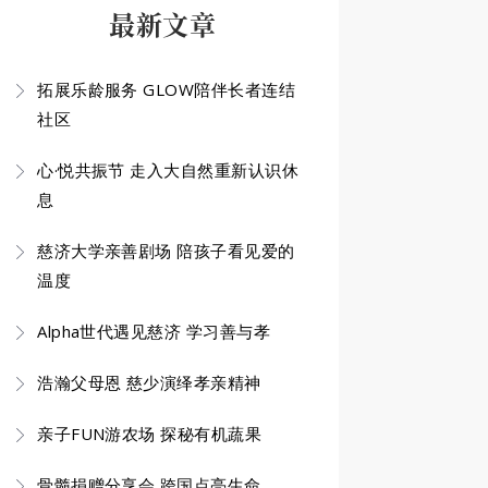
最新文章
拓展乐龄服务 GLOW陪伴长者连结
社区
心·悦共振节 走入大自然重新认识休
息
慈济大学亲善剧场 陪孩子看见爱的
温度
Alpha世代遇见慈济 学习善与孝
浩瀚父母恩 慈少演绎孝亲精神
亲子FUN游农场 探秘有机蔬果
骨髓捐赠分享会 跨国点亮生命