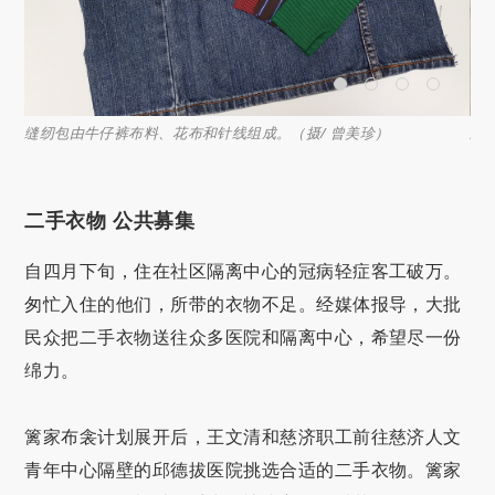
/
缝纫包由牛仔裤布料、花布和针线组成。（摄/ 曾美珍）
王
二手衣物 公共募集
自四月下旬，住在社区隔离中心的冠病轻症客工破万。
匆忙入住的他们，所带的衣物不足。经媒体报导，大批
民众把二手衣物送往众多医院和隔离中心，希望尽一份
绵力。
篱家布衾计划展开后，王文清和慈济职工前往慈济人文
青年中心隔壁的邱德拔医院挑选合适的二手衣物。篱家