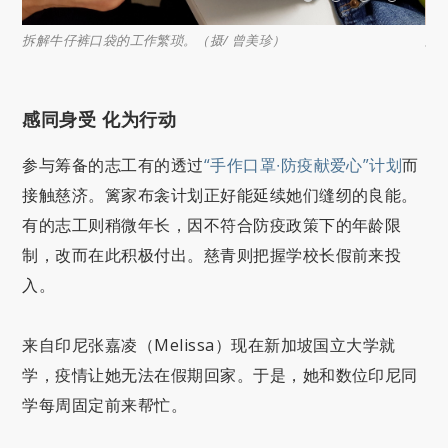
。
拆解牛仔裤口袋的工作繁琐。（摄/ 曾美珍）
藤
感同身受 化为行动
参与筹备的志工有的透过
“手作口罩∙防疫献爱心”计划
而
接触慈济。篱家布衾计划正好能延续她们缝纫的良能。
有的志工则稍微年长，因不符合防疫政策下的年龄限
制，改而在此积极付出。慈青则把握学校长假前来投
入。
来自印尼张嘉凌（Melissa）现在新加坡国立大学就
学，疫情让她无法在假期回家。于是，她和数位印尼同
学每周固定前来帮忙。