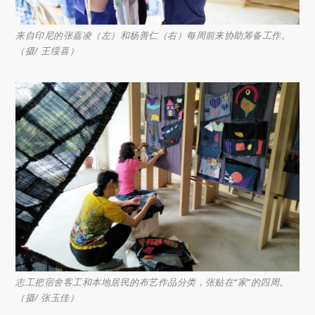
来自印尼的张嘉凌（左）和杨善仁（右）每周前来协助筹备工作。
（摄/ 王绥喜）
志工把宿舍客工和本地居民的布艺作品分类，张贴在“家”的四周。
（摄/ 张玉佳）