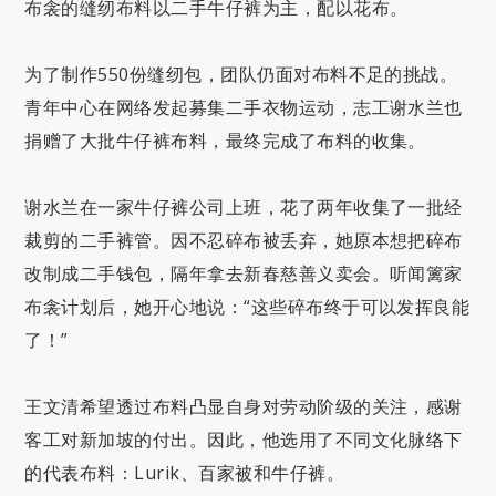
布衾的缝纫布料以二手牛仔裤为主，配以花布。
为了制作550份缝纫包，团队仍面对布料不足的挑战。
青年中心在网络发起募集二手衣物运动，志工谢水兰也
捐赠了大批牛仔裤布料，最终完成了布料的收集。
谢水兰在一家牛仔裤公司上班，花了两年收集了一批经
裁剪的二手裤管。因不忍碎布被丢弃，她原本想把碎布
改制成二手钱包，隔年拿去新春慈善义卖会。听闻篱家
布衾计划后，她开心地说：“这些碎布终于可以发挥良能
了！”
王文清希望透过布料凸显自身对劳动阶级的关注，感谢
客工对新加坡的付出。因此，他选用了不同文化脉络下
的代表布料：Lurik、百家被和牛仔裤。