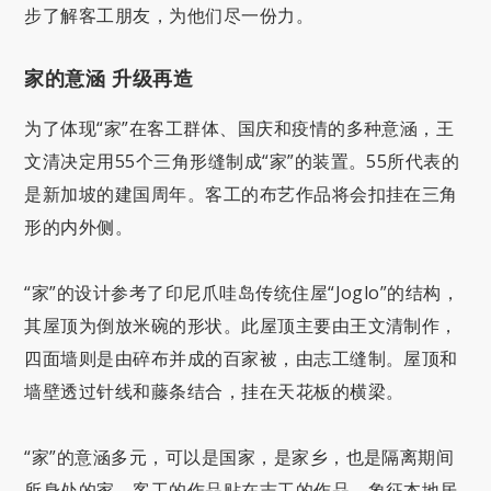
步了解客工朋友，为他们尽一份力。
家的意涵 升级再造
为了体现“家”在客工群体、国庆和疫情的多种意涵，王
文清决定用55个三角形缝制成“家”的装置。55所代表的
是新加坡的建国周年。客工的布艺作品将会扣挂在三角
形的内外侧。
“家”的设计参考了印尼爪哇岛传统住屋“Joglo”的结构，
其屋顶为倒放米碗的形状。此屋顶主要由王文清制作，
四面墙则是由碎布并成的百家被，由志工缝制。屋顶和
墙壁透过针线和藤条结合，挂在天花板的横梁。
“家”的意涵多元，可以是国家，是家乡，也是隔离期间
所身处的家。客工的作品贴在志工的作品，象征本地居