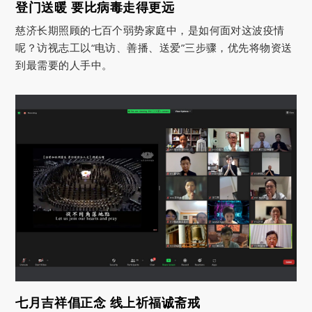
登门送暖 要比病毒走得更远
慈济长期照顾的七百个弱势家庭中，是如何面对这波疫情
呢？访视志工以“电访、善播、送爱”三步骤，优先将物资送
到最需要的人手中。
七月吉祥倡正念 线上祈福诚斋戒