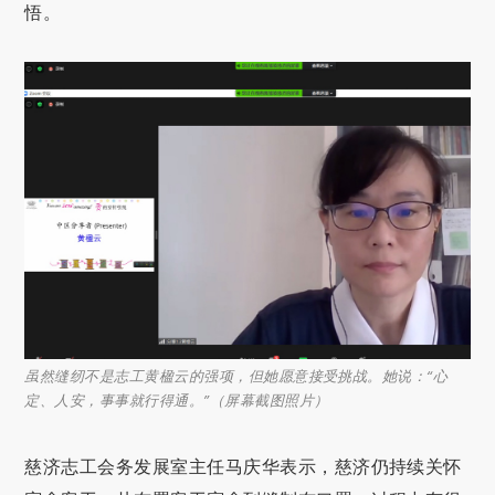
悟。
虽然缝纫不是志工黄楹云的强项，但她愿意接受挑战。她说：“心
定、人安，事事就行得通。”（屏幕截图照片）
慈济志工会务发展室主任马庆华表示，慈济仍持续关怀