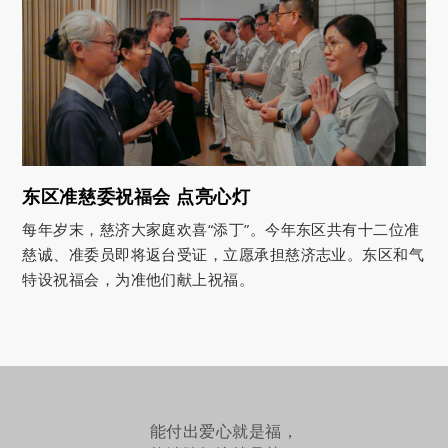
东区准慈委祝福会 点亮心灯
每年岁末，慈济大家庭欢喜“添丁”。今年东区共有十二位准
慈诚、准委员即将返台受证，立愿承担慈济志业。东区和气
特设祝福会，为准他们献上祝福。
能付出爱心就是福，