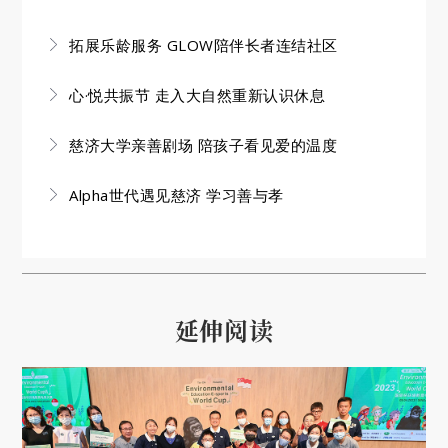
拓展乐龄服务 GLOW陪伴长者连结社区
心·悦共振节 走入大自然重新认识休息
慈济大学亲善剧场 陪孩子看见爱的温度
Alpha世代遇见慈济 学习善与孝
延伸阅读