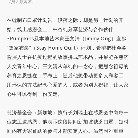
（摄 / 郑素萍）
在缝制布口罩计划告一段落之际，却是另一计划的开
始；线上感恩会上，林杏纯分享慈济与合作伙伴
3Pumpkins及本地艺术家王文清（Jimmy Ong）发起
“篱家布衾”（Stay Home Quilt）计划，希望把社会各
阶层人士在抗疫过程的故事拼成艺术品，并展览在慈济
人文青年中心。王文清从单纯的一念心，把思念祖母的
养育之恩缝在二手布上，随后他想带动更多人和客工，
用环保的方法纪念心爱的人，或者为别人祝福，让大家
心中可以得到一份安定。
慈济基金会（新加坡）执行长刘瑞士在感恩会中向每一
位志工道感恩，他表示这段期间新加坡缺乏口罩，短时
间内有大家踊跃的参与才能安定人心。虽然困难重重，