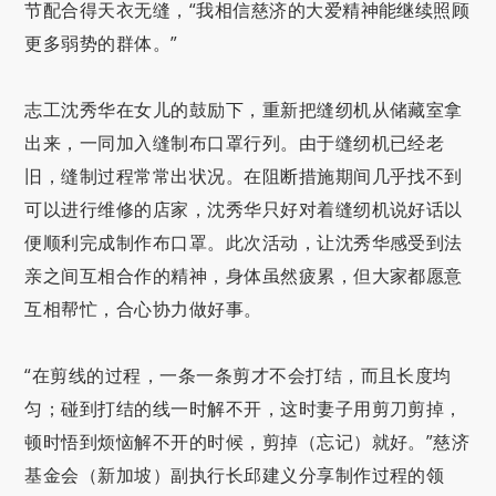
节配合得天衣无缝，“我相信慈济的大爱精神能继续照顾
更多弱势的群体。”
志工沈秀华在女儿的鼓励下，重新把缝纫机从储藏室拿
出来，一同加入缝制布口罩行列。由于缝纫机已经老
旧，缝制过程常常出状况。在阻断措施期间几乎找不到
可以进行维修的店家，沈秀华只好对着缝纫机说好话以
便顺利完成制作布口罩。此次活动，让沈秀华感受到法
亲之间互相合作的精神，身体虽然疲累，但大家都愿意
互相帮忙，合心协力做好事。
“在剪线的过程，一条一条剪才不会打结，而且长度均
匀；碰到打结的线一时解不开，这时妻子用剪刀剪掉，
顿时悟到烦恼解不开的时候，剪掉（忘记）就好。”慈济
基金会（新加坡）副执行长邱建义分享制作过程的领