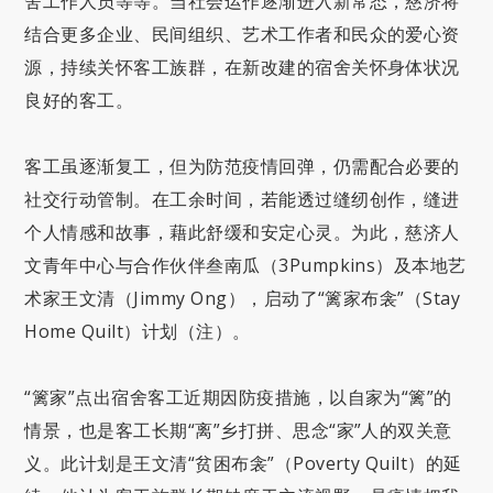
舍工作人员等等。当社会运作逐渐进入新常态，慈济将
结合更多企业、民间组织、艺术工作者和民众的爱心资
源，持续关怀客工族群，在新改建的宿舍关怀身体状况
良好的客工。
客工虽逐渐复工，但为防范疫情回弹，仍需配合必要的
社交行动管制。在工余时间，若能透过缝纫创作，缝进
个人情感和故事，藉此舒缓和安定心灵。为此，慈济人
文青年中心与合作伙伴叁南瓜（3Pumpkins）及本地艺
术家王文清（Jimmy Ong），启动了“篱家布衾”（Stay
Home Quilt）计划（注）。
“篱家”点出宿舍客工近期因防疫措施，以自家为“篱”的
情景，也是客工长期“离”乡打拼、思念“家”人的双关意
义。此计划是王文清“贫困布衾”（Poverty Quilt）的延