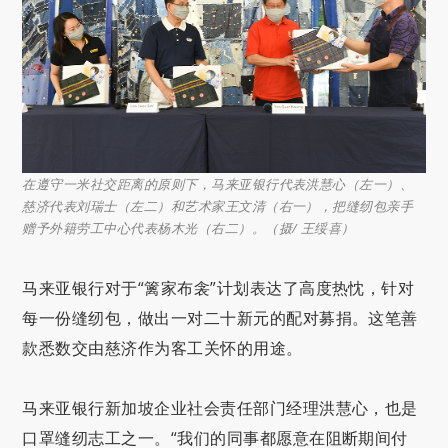
在遵守一米社交距离的原则下，马来亚银行代表洪慧心（左一）、
慈济代表刘瑞士（左二）和艺术家王文清（右一），把缝纫包亲手
赠予外籍劳工中心代表杨木光（右二）。（摄/ 王绥喜）
马来亚银行对于“篱家布衾”计划表达了高度热忱，针对
每一份缝纫包，做出一对二十新元的配对募捐。这笔善
款悉数交由慈济作为客工关怀的用途。
马来亚银行新加坡企业社会责任部门经理洪慧心，也是
口罩缝纫志工之一。“我们的同事都愿意在阻断期间付