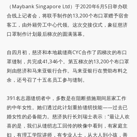
（Maybank Singapore Ltd）于2020年6月5日举办联
合线上记者会，将联手制作的13,200个布口罩赠予宿舍
客工，由外籍劳工中心代领。这次交接仪式，象征慈济
口罩制作计划最后梯次的圆满落幕。
自四月初，慈济和本地裁缝商CYC合作了四梯次的布口
罩缝制，共完成41,346个。第五梯次的13,200个布口罩
则由慈济和马来亚银行合作。马来亚银行在赞助布料之
余，还号召了十五名员工参与缝制。
391名志愿缝纫者中，多数是在阻断措施期间居家工作
的中年女性。她们透过此计划重拾缝纫技能——过去已
婚女性的必备能力。慈济执行长刘瑞士表示：“最让人欢
喜的是，我们从缝纫志工回传的映像中看到，有家庭主
妇，有理工学院讲师，有专业人士，从大人到小孩，善