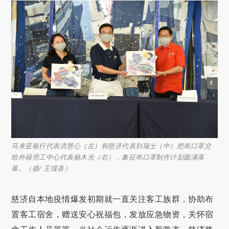
马来亚银行代表洪慧心（左）和慈济代表刘瑞士（中）把布口罩交
给外籍劳工中心代表杨木光（右），象征布口罩制作计划圆满落
幕。（摄/ 王绥喜）
慈济自本地疫情爆发初期就一直关注客工族群，协助布
置客工宿舍，赠送安心祝福包，发放应急物资，关怀宿