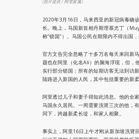
(照片提供 / 阿里家属）
2020年3月16日，马来西亚的新冠病毒确
长。晚上，马国新首相丹斯理慕尤丁（Muyid
称“锁国”）。马国公民在期限内不得出国
官方文告完全忽略了十多万名每天来回新马
题也在阿里（化名Ali）的脑海浮现，但，
实行部分锁国：所有的短期访客无法到访
陆路进入新国的人民，其中包括重要的新
阿里透过儿子和妻子得知此消息。他的全
马国永久居民。一周需要洗肾三次的他，
同下，跨越新柔长堤，和家人相聚。
事实上，阿里16日上午才刚从新加坡洗肾