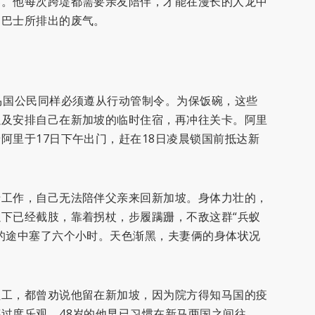
器。他每次跨堤都需要亲友陪伴，才能在漫长的人龙中
那巴士所排出的废气。
马国公民同样必须遵从行动管制令。为保饭碗，这些
以及安排自己在新加坡的临时住宿，再冲往关卡。阿里
阿里于17日下午出门，赶在18日凌晨锁国前抵达新
于工作，自己无法陪伴父亲来回新加坡。身体力壮的，
下已经截肢，靠着拐杖，步履蹒跚，不敌这群“兵蚁
的途中塞了六个小时。天色渐黑，夫妻俩的身体状况
社工，都曾劝说他留在新加坡，因为院方得知马国的疫
过度乐观。48岁的他早已习惯在新马两国之间往