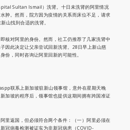
al Sultan Ismail）洗肾。十日未洗肾的阿里情况
有水肿。然而，院方因为疫情的关系而床位不足，请求
在新山找到合适的洗肾。
立即核对阿里的身份。然而，社工仍推荐了几家洗肾中
子因此决定让父亲尝试回新洗肾。28日早上新山慈
的身份，同时咨询让阿里回新的可能性。
taspp联系上新加坡驻新山领事馆，意外在星期天晚
回新加坡的程序后，领事馆也提供这期间拥有跨国准证
许阿里返国，但必须符合两个条件：（一）阿里必须在
冠病毒检测被证实为非新冠病患（COVID-