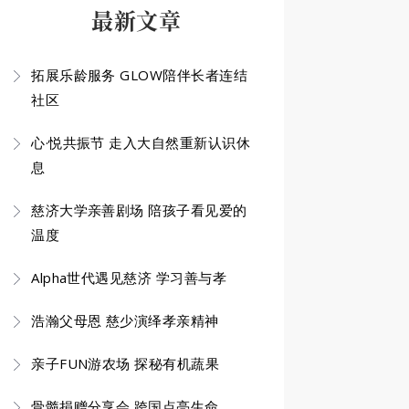
最新文章
拓展乐龄服务 GLOW陪伴长者连结
社区
心·悦共振节 走入大自然重新认识休
息
慈济大学亲善剧场 陪孩子看见爱的
温度
Alpha世代遇见慈济 学习善与孝
浩瀚父母恩 慈少演绎孝亲精神
亲子FUN游农场 探秘有机蔬果
骨髓捐赠分享会 跨国点亮生命