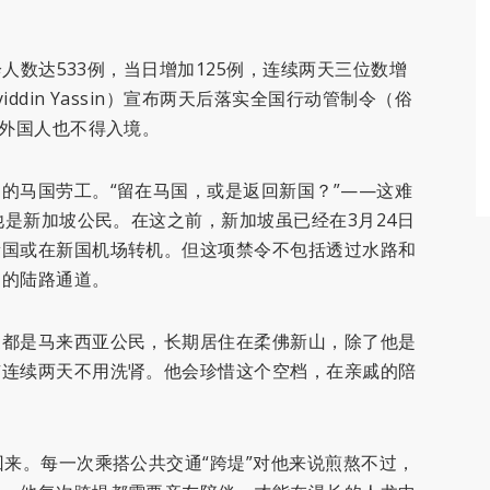
诊人数达533例，当日增加125例，连续两天三位数增
din Yassin）宣布两天后落实全国行动管制令（俗
，外国人也不得入境。
的马国劳工。“留在马国，或是返回新国？”——这难
他是新加坡公民。在这之前，新加坡虽已经在3月24日
新国或在新国机场转机。但这项禁令不包括透过水路和
柔的陆路通道。
家都是马来西亚公民，长期居住在柔佛新山，除了他是
有连续两天不用洗肾。他会珍惜这个空档，在亲戚的陪
回来。每一次乘搭公共交通“跨堤”对他来说煎熬不过，