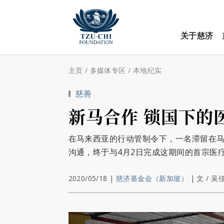
关于慈济
主页
/
多媒体专区
/
本地纪实
慈善
新马合作 锁国下的
在马来西亚的行动管制令下，一名滞留在
沟通，终于与4月2日完成这期间的首宗医
2020/05/18
|
慈济基金会（新加坡）
|
文 / 吴