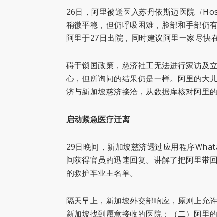
26日，阿里被送医入苏丹依斯迈医院（Hospit
稍微平稳，但仍呼吸困难，脸部和手部仍
阿里于27日出院，同时建议阿里一家尽快
碍于锁国政策，慈济社工无法进行家访及
心，但所询问的结果仍是一样。阿里的大儿
济与新加坡慈济接洽，从数据库核对阿里
启动紧急医疗迁离
29日晚间，新加坡慈济透过应用程序Wha
间获得官员的迅速回复。讲解了把阿里带
的救护车业主名单。
隔天早上，新加坡外交部响应，原则上允
新加坡找到愿意接收的医院；（二）阿里的新