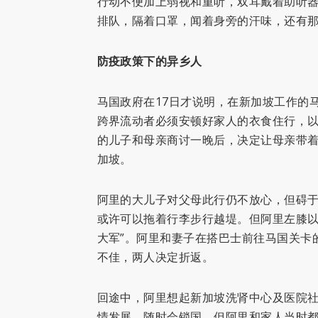
行动不便加上弱视和重听，双耳戴着助听
排队，隔着口罩，闻着身旁的汗味，还有
防疫政策下的异乡人
马国政府在17日才说明，在新加坡工作的
跨界流动者必须安顿好家人的衣食住行，
的儿子和母亲商讨一晚后，决定让母亲带着
加坡。
阿里的大儿子对父母此行仍不放心，但碍
或许可以拖着行李步行越堤。但阿里左膝以
大军”。阿里和妻子在搭巴士前往马国关卡
不佳，两人决定折返。
回途中，阿里想起新加坡洗肾中心及医院
情发展，随时会锁国。但阿里和家人当时都