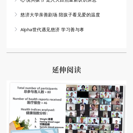
慈济大学亲善剧场 陪孩子看见爱的温度
Alpha世代遇见慈济 学习善与孝
延伸阅读