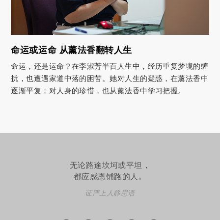
命运或运命 从薰法香翻转人生
命运，还是运命？在李淑芳半百人生中，经历重复梦境的缠
扰，也遭遇家道中落的困苦。她对人生的疑惑，在薰法香中
逐渐平复；对人身的珍惜，也从薰法香中学习把握。
无论路途坎坷或平坦，
都应感恩铺路的人。
证严上人静思语