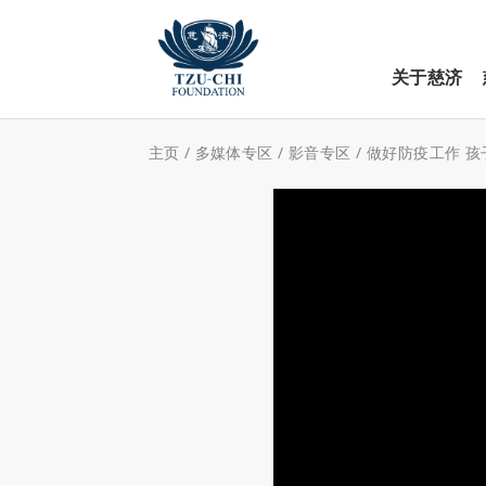
关于慈济
主页
/
多媒体专区
/
影音专区
/
做好防疫工作 孩