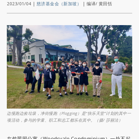
2023/01/04
|
慈济基金会（新加坡）
|
编译/ 黄田恬
边慢跑边捡垃圾，净街慢跑（Plogging）是“快乐天堂”计划的其中一
项活动，参与的学童、职工和志工都乐在其中。（摄/ 莎丽法）
在竹翠园公寓（Woodsvale Condominium）一处不起