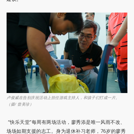
卢俊威在告别庆祝活动上担任游戏主持人，和孩子们打成一片。
（摄/ 曾美珍）
“快乐天堂”每周有两场活动，廖秀添是唯一风雨不改、
场场如期支援的志工。身为退休补习老师，76岁的廖秀