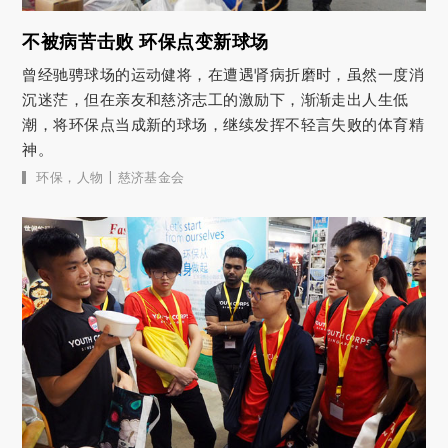
不被病苦击败 环保点变新球场
曾经驰骋球场的运动健将，在遭遇肾病折磨时，虽然一度消
沉迷茫，但在亲友和慈济志工的激励下，渐渐走出人生低
潮，将环保点当成新的球场，继续发挥不轻言失败的体育精
神。
|
环保
，
人物
慈济基金会