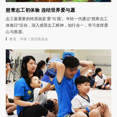
慈青志工初体验 连结世界爱与愿
志工最重要的特质就是‘爱’与‘愿’。年轻一代通过“慈青志工
体验日”活动，深入感受志工精神，知行合一，学习发挥爱
心与善愿。
|
教育
，
环保
慈济基金会