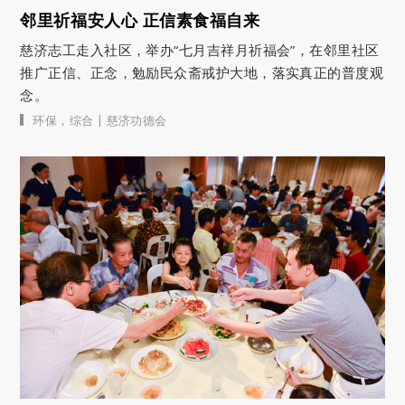
邻里祈福安人心 正信素食福自来
慈济志工走入社区，举办“七月吉祥月祈福会”，在邻里社区
推广正信、正念，勉励民众斋戒护大地，落实真正的普度观
念。
|
环保
，
综合
慈济功德会