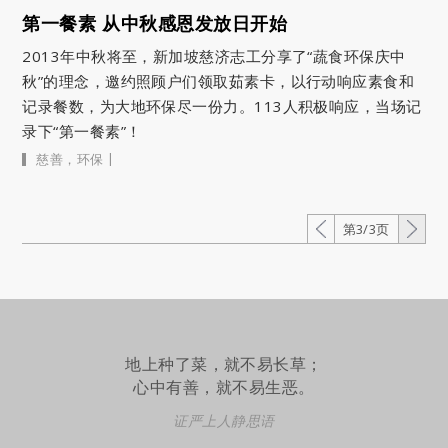
第一餐素 从中秋感恩发放日开始
2013年中秋将至，新加坡慈济志工分享了“蔬食环保庆中
秋”的理念，邀约照顾户们领取茹素卡，以行动响应素食和
记录餐数，为大地环保尽一份力。113人积极响应，当场记
录下“第一餐素”！
|
慈善
，
环保
第3/3页
地上种了菜，就不易长草；
心中有善，就不易生恶。
证严上人静思语