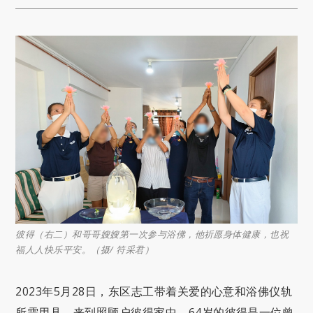
彼得（右二）和哥哥嫂嫂第一次参与浴佛，他祈愿身体健康，也祝
福人人快乐平安。（摄/ 符采君）
2023年5月28日，东区志工带着关爱的心意和浴佛仪轨
所需用具，来到照顾户彼得家中。64岁的彼得是一位曾