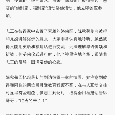
弱，便婉拒了他的请求。后来，陈秋菊向彼得提起了慈
济的“佛到家，福到家”流动浴佛活动，他立即答应参
加。
志工在彼得家中布置了素雅的浴佛区，陈秋菊则向彼得
和兄嫂讲解浴佛的意义，大家非常认真地聆听。虽然彼
得只能用英语和福建话进行交流，无法理解华语偈颂和
祈祷，但浴佛仪式进行时，他全神贯注地合掌，跟随着
志工的引导，圆满浴佛的心愿。
陈秋菊回忆起最初与到访彼得一家的情景。她注意到彼
得和同住的两位哥哥受教育程度不高，在与人互动交往
时显得有些粗疏，像志工到访时，彼得会用福建话告诉
哥哥：“吃斋的来了！”