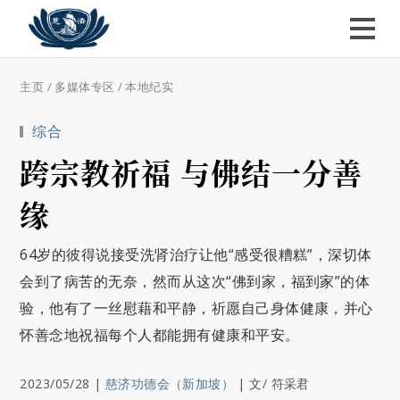
主页
/
多媒体专区
/
本地纪实
综合
跨宗教祈福 与佛结一分善
缘
64岁的彼得说接受洗肾治疗让他“感受很糟糕”，深切体
会到了病苦的无奈，然而从这次“佛到家，福到家”的体
验，他有了一丝慰藉和平静，祈愿自己身体健康，并心
怀善念地祝福每个人都能拥有健康和平安。
2023/05/28
|
慈济功德会（新加坡）
|
文/ 符采君