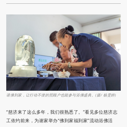
请佛到家，让行动不便的照顾户也能参与浴佛盛典。(摄/ 杨雯婷)
“慈济来了这么多年，我们很熟悉了。”看见多位慈济志
工依约前来，为谢家举办“佛到家福到家”流动浴佛活