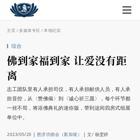
主页
/
多媒体专区
/
本地纪实
综合
佛到家福到家 让爱没有距
离
志工团队里有人承担司仪，有人承担献供人员，有人承
担音控，从〈赞佛偈〉到〈诚心祈三愿〉，每个环节都
一丝不苟，将浴佛典礼的迷你版，带到这间四房式组屋
单位中。
2023/05/20
|
慈济功德会（新加坡）
|
文/ 杨雯婷