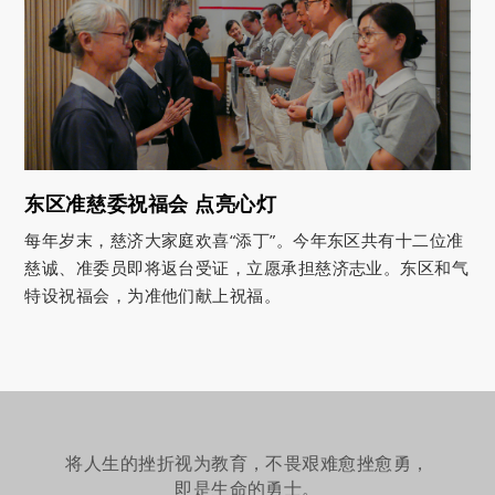
东区准慈委祝福会 点亮心灯
每年岁末，慈济大家庭欢喜“添丁”。今年东区共有十二位准
慈诚、准委员即将返台受证，立愿承担慈济志业。东区和气
特设祝福会，为准他们献上祝福。
将人生的挫折视为教育，不畏艰难愈挫愈勇，
即是生命的勇士。