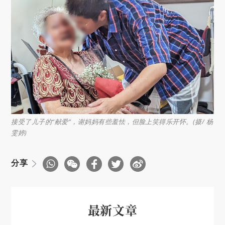
接受了儿子的“献爱”，谢妈妈有些羞怯，但脸上笑得乐开怀。(摄/ 杨
雯婷)
分享
最新文章