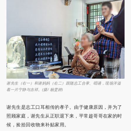
谢先生（右一）和谢妈妈（右二）跟随志工合掌、唱诵，现场洋溢
着一片宁静与吉祥。(摄/ 杨雯婷)
谢先生是志工口耳相传的孝子。由于健康原因，并为了
照顾家庭，谢先生从正职退下来，平常趁哥哥在家的时
候，捡拾回收物来补贴家用。