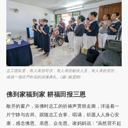
志工团队里，有人承担司仪，有人承担献供人员，有人承担音控，
成就一场庄严朴实的浴佛典礼。(摄/ 杨雯婷)
佛到家福到家 耕福田报三恩
敞开的窗户，浴佛时志工的祈祷声贯彻走廊，洋溢着一
片宁静与吉祥。跟随志工合掌、唱诵，祈愿人人身心安
康，感念佛恩、亲恩、众生恩。谢妈妈说：“虽然背不起