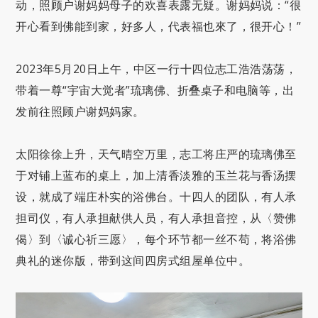
动，照顾户谢妈妈母子的欢喜表露无疑。谢妈妈说：“很
开心看到佛能到家，好多人，代表福也來了，很开心！”
2023年5月20日上午，中区一行十四位志工浩浩荡荡，
带着一尊“宇宙大觉者”琉璃佛、折叠桌子和电脑等，出
发前往照顾户谢妈妈家。
太阳徐徐上升，天气晴空万里，志工将庄严的琉璃佛至
于对铺上蓝布的桌上，加上清香淡雅的玉兰花与香汤摆
设，就成了端庄朴实的浴佛台。十四人的团队，有人承
担司仪，有人承担献供人员，有人承担音控，从〈赞佛
偈〉到〈诚心祈三愿〉，每个环节都一丝不苟，将浴佛
典礼的迷你版，带到这间四房式组屋单位中。