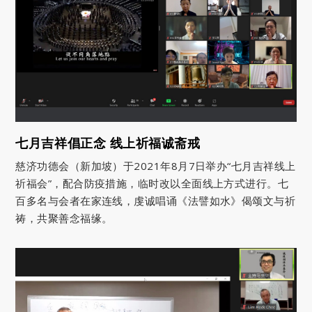
七月吉祥倡正念 线上祈福诚斋戒
慈济功德会（新加坡）于2021年8月7日举办“七月吉祥线上
祈福会”，配合防疫措施，临时改以全面线上方式进行。七
百多名与会者在家连线，虔诚唱诵《法譬如水》偈颂文与祈
祷，共聚善念福缘。