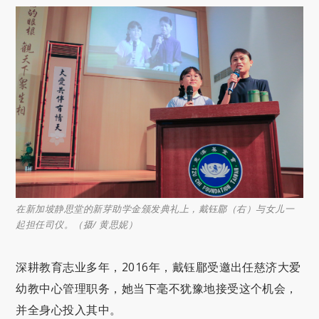
在新加坡静思堂的新芽助学金颁发典礼上，戴钰郿（右）与女儿一
起担任司仪。（摄/ 黄思妮）
深耕教育志业多年，2016年，戴钰郿受邀出任慈济大爱
幼教中心管理职务，她当下毫不犹豫地接受这个机会，
并全身心投入其中。