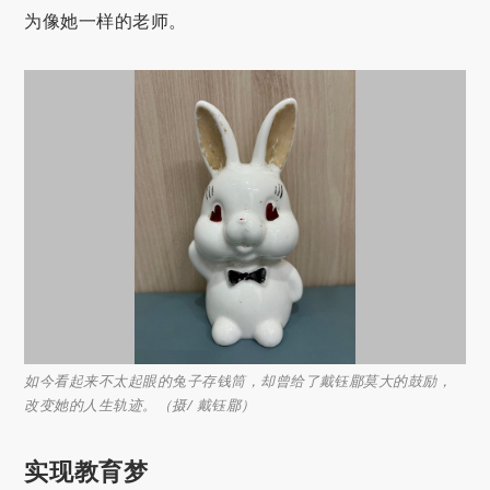
为像她一样的老师。
如今看起来不太起眼的兔子存钱筒，却曾给了戴钰郿莫大的鼓励，
改变她的人生轨迹。（摄/ 戴钰郿）
实现教育梦