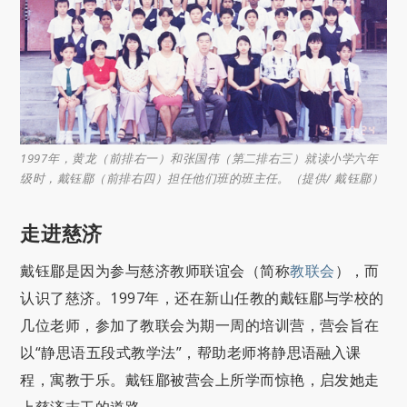
1997年，黄龙（前排右一）和张国伟（第二排右三）就读小学六年
级时，戴钰郿（前排右四）担任他们班的班主任。（提供/ 戴钰郿）
走进慈济
戴钰郿是因为参与慈济教师联谊会（简称
教联会
），而
认识了慈济。1997年，还在新山任教的戴钰郿与学校的
几位老师，参加了教联会为期一周的培训营，营会旨在
以“静思语五段式教学法”，帮助老师将静思语融入课
程，寓教于乐。戴钰郿被营会上所学而惊艳，启发她走
上慈济志工的道路。