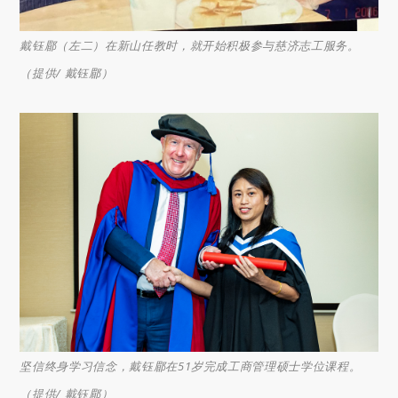
戴钰郿（左二）在新山任教时，就开始积极参与慈济志工服务。
（提供/ 戴钰郿）
坚信终身学习信念，戴钰郿在51岁完成工商管理硕士学位课程。
（提供/ 戴钰郿）