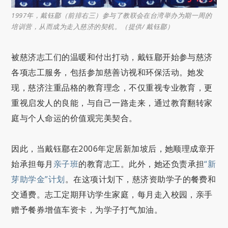
1997年，戴钰郿（前排右三）参与了教联会在台湾举办为期一周的
培训营，从而成为走入慈济的契机。（提供/ 戴钰郿）
被慈济志工们的温暖和付出打动，戴钰郿开始参与慈济
各项志工服务，包括参加慈善访视和环保活动。她发
现，慈济注重品格的教育理念，不仅重视专业教育，更
重视启发人的良能，与自己一路走来，通过教育翻转家
庭与个人命运的价值观完美契合。
因此，当戴钰郿在2006年定居新加坡后，她顺理成章开
始承担每月
亲子班
的教育志工。此外，她还负责承担
“新
芽助学金”计划
。在这项计划下，慈济资助学子的餐费和
交通费。志工定期拜访学生家庭，每月走入校园，亲手
赠予餐券增值车资卡，为学子打气加油。