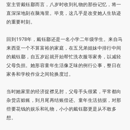
室主管戴钰郿而言，八岁时收到礼物的那份记忆，将一
直深深地刻在脑海里。毕竟，这几乎是改变她人生轨迹
的重要时刻。
回到1978年，戴钰郿还是一名小学二年级学生。来自马
来西亚一个不算富裕的家庭，在五兄弟姐妹中排行中间
的戴钰郿，自五岁起就开始帮忙洗衣服等家务，以减轻
父母负担。她形容童年生活像乏味的例行公事，整日在
家务和学校作业之间轮换度过。
当时她家里的经济捉襟见肘，父母手头很紧，平常都向
杂货店赊账，到月尾再结账偿还。童年生活拮据，对那
些要花钱的娱乐和礼物，小小的戴钰郿更是从不敢多
想。