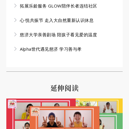
拓展乐龄服务 GLOW陪伴长者连结社区
心·悦共振节 走入大自然重新认识休息
慈济大学亲善剧场 陪孩子看见爱的温度
Alpha世代遇见慈济 学习善与孝
延伸阅读