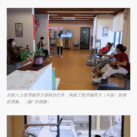
乐龄人士使用健得力器材的日常，构成了慈济健得力（卡迪）热闹
的景象。（摄/ 洪德谦）