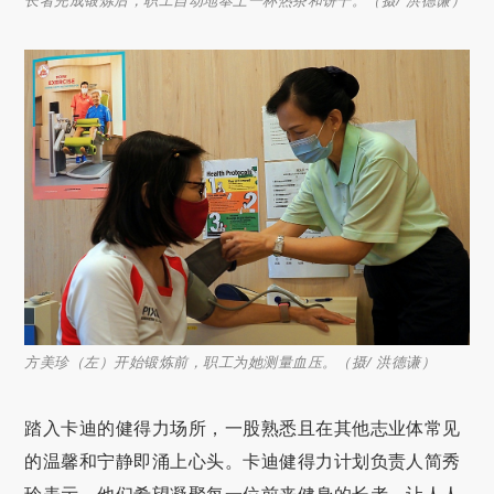
方美珍（左）开始锻炼前，职工为她测量血压。（摄/ 洪德谦）
踏入卡迪的健得力场所，一股熟悉且在其他志业体常见
的温馨和宁静即涌上心头。卡迪健得力计划负责人简秀