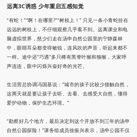
远离3C诱惑 少年重启五感知觉
“有蛇！”“啊！在哪里?”“树枝上！” 只见一条小青蛇挂在
远远的树枝上，不仔细观察几乎看不到。远离课业和电
脑虚拟世界，慈少们走在汤申自然公园里的宁静森林
中，眼睛耳朵都变得敏锐，连风吹的声音，听起来都不
一样。途中还“巧遇”多只稀有黑脊叶猴和猕猴，大家呼
声连连，眼中闪烁兴奋好奇的光芒。
生活营总协调冯国基说：“城市的孩子比较少接触自然，
这两天就是要让孩子去听、去看、去感受大自然，懂得
爱护动物，保护生态环境。”
“勘察好几个地方，最后决定到这个开放不到三年的汤申
自然公园探险！”课务组成员徐振兴表示，汤申公园不仅