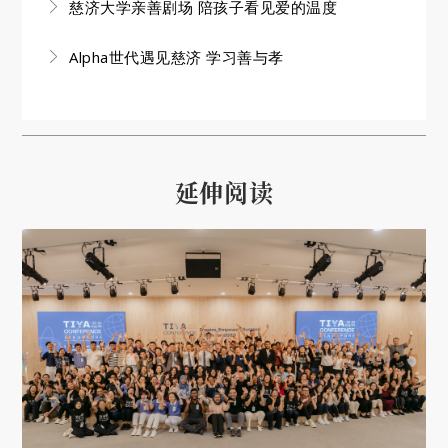
慈济大学亲善剧场 陪孩子看见爱的温度
Alpha世代遇见慈济 学习善与孝
延伸阅读