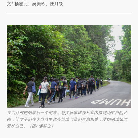
文/ 杨淑元、吴美玲、庄月钦
在六月假期的最后一个周末，慈少班将课程从室内搬到汤申自然公
园，让学子们在大自然中体会地球与我们息息相关，爱护地球如同
爱护自己。（摄/ 潘彗文）