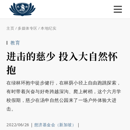
主页
/
多媒体专区
/
本地纪实
教育
进击的慈少 投入大自然怀
抱
在绿林环抱中徒步健行，在林荫小径上自由跑跳探索，
有时带着兴奋与好奇跨越深沟、爬上树梢，这个六月学
校假期，慈少在汤申自然公园来了一场户外体验大进
击。
2022/06/26
|
慈济基金会（新加坡）
|