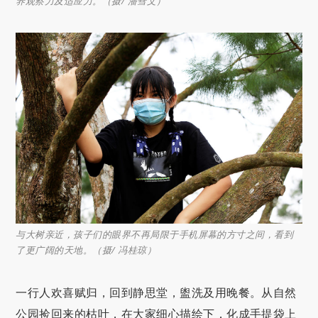
养观察力及适应力。（摄/ 潘彗文）
与大树亲近，孩子们的眼界不再局限于手机屏幕的方寸之间，看到
了更广阔的天地。（摄/ 冯桂琼）
一行人欢喜赋归，回到静思堂，盥洗及用晚餐。从自然
公园捡回来的枯叶，在大家细心描绘下，化成手提袋上