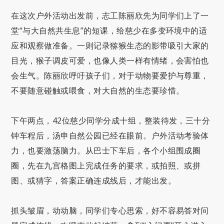
在这次户外活动出发前，志工陈丽欣先为同学们上了一
堂“与大自然共生息”的短课，给慈少在多变环境中的适
应和观察做准备。一则记录猕猴生态的影带吸引大家的
目光，猴子调皮可爱，也像人类一样有情绪，会害怕也
会生气。陈丽欣呼吁孩子们，对于动物要爱护与尊重，
不要随意碰触或喂食，对大自然的生态要珍惜。
下午两点，42位慈少同学分成十组，整装待发，三十分
钟车程后，汤申自然公园已经在眼前。户外活动考验体
力，也要激荡脑力。从巴士下车后，各个小组围成圈
圈，先在九宫格图上完成任务的要求，或拍照、或拼
图、或猜字，答案正确连成线后，才能出发。
抓头皱眉，动动脑，同学们专心思索，好不容易答对问