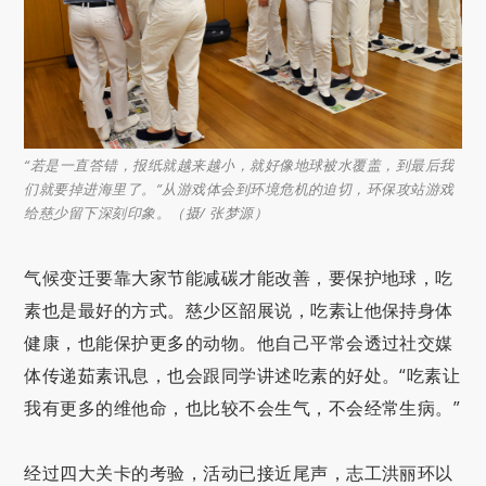
“若是一直答错，报纸就越来越小，就好像地球被水覆盖，到最后我
们就要掉进海里了。”从游戏体会到环境危机的迫切，环保攻站游戏
给慈少留下深刻印象。（摄/ 张梦源）
气候变迁要靠大家节能减碳才能改善，要保护地球，吃
素也是最好的方式。慈少区韶展说，吃素让他保持身体
健康，也能保护更多的动物。他自己平常会透过社交媒
体传递茹素讯息，也会跟同学讲述吃素的好处。“吃素让
我有更多的维他命，也比较不会生气，不会经常生病。”
经过四大关卡的考验，活动已接近尾声，志工洪丽环以