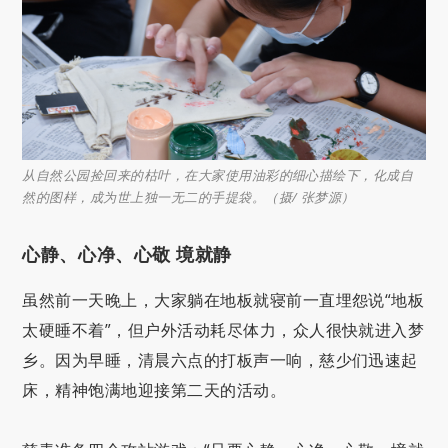
从自然公园捡回来的枯叶，在大家使用油彩的细心描绘下，化成自
然的图样，成为世上独一无二的手提袋。（摄/ 张梦源）
心静、心净、心敬 境就静
虽然前一天晚上，大家躺在地板就寝前一直埋怨说“地板
太硬睡不着”，但户外活动耗尽体力，众人很快就进入梦
乡。因为早睡，清晨六点的打板声一响，慈少们迅速起
床，精神饱满地迎接第二天的活动。