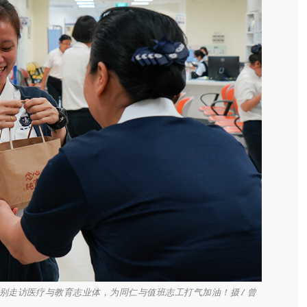
走访医疗与教育志业体，为同仁与值班志工打气加油！摄 / 曾