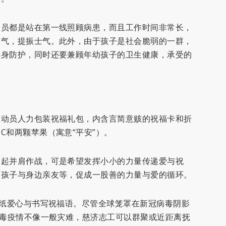
人员都是站在第一线照顾病患，而且工作时间非常长，
打气，提振士气。此外，由于孩子是社会脆弱的一群，
自身防护，同时还要兼顾年幼孩子的卫生健康，承受的
和动员人力包装祝福礼包，内含言简意赅的祝福卡和折
C和两颗苹果（寓意“平安”）。
一起并肩作战，可是希望发挥小小的力量传递爱与祝
、孩子与身边亲友等，促成一股善的力量与爱的循环。
折纸爱心与书写祝福语。尽管全球笼罩在新冠病毒阴影
病毒疫情不像一般灾难，慈济志工可以群聚或近距离抚