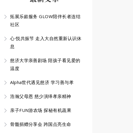
拓展乐龄服务 GLOW陪伴长者连结
社区
心·悦共振节 走入大自然重新认识休
息
慈济大学亲善剧场 陪孩子看见爱的
温度
Alpha世代遇见慈济 学习善与孝
浩瀚父母恩 慈少演绎孝亲精神
亲子FUN游农场 探秘有机蔬果
骨髓捐赠分享会 跨国点亮生命