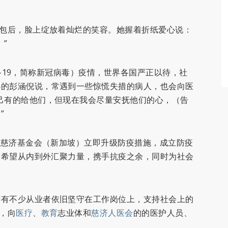
福包后，脸上绽放着灿烂的笑容。她握着折纸爱心说：
”
VID-19，简称新冠病毒）疫情，世界各国严正以待，社
心的彭涵倪说，常遇到一些惊慌失措的病人，也会向医
己有的给他们，但现在我会尽量安抚他们的心，（告
”
橙，慈济基金会（新加坡）立即升级防疫措施，成立防疫
案，希望从内到外汇聚力量，携手抗疫之余，同时为社会
还有不少从业者依旧坚守在工作岗位上，支持社会上的
，向
医疗
、
教育
志业体和
慈济人医会
的的医护人员、
恩。