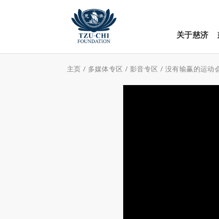
关于慈济
主页
/
多媒体专区
/
影音专区
/
没有输赢的运动会