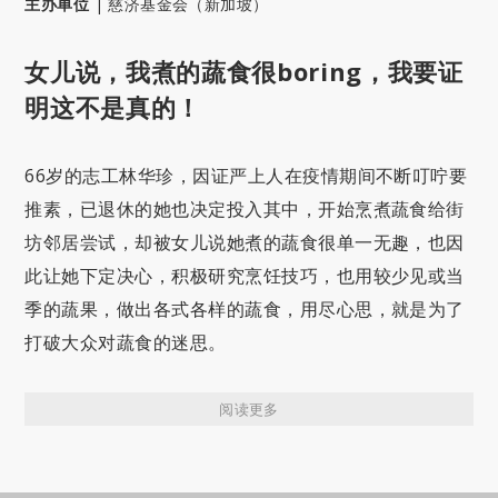
主办单位
|
慈济基金会（新加坡）
女儿说，我煮的蔬食很boring，我要证
明这不是真的！
66岁的志工林华珍，因证严上人在疫情期间不断叮咛要
推素，已退休的她也决定投入其中，开始烹煮蔬食给街
坊邻居尝试，却被女儿说她煮的蔬食很单一无趣，也因
此让她下定决心，积极研究烹饪技巧，也用较少见或当
季的蔬果，做出各式各样的蔬食，用尽心思，就是为了
打破大众对蔬食的迷思。
阅读更多