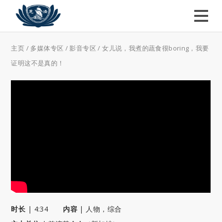
主页
/
多媒体专区
/
影音专区
/
女儿说，我煮的蔬食很boring，我要
证明这不是真的！
时长
|
4:34
内容
|
人物
，
综合