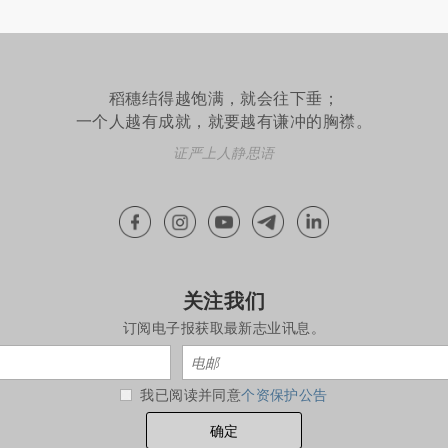
稻穗结得越饱满，就会往下垂；
一个人越有成就，就要越有谦冲的胸襟。
证严上人静思语
关注我们
订阅电子报获取最新志业讯息。
我已阅读并同意
个资保护公告