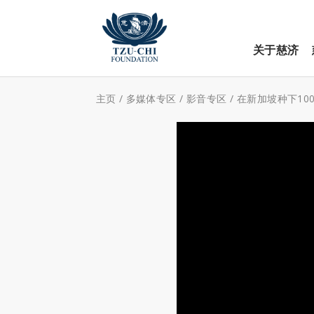
关于慈济
主页
/
多媒体专区
/
影音专区
/
在新加坡种下10