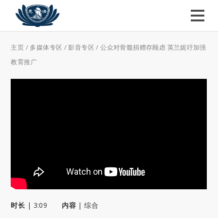
主页
/
多媒体专区
/
影音专区
/
公众对骨髓捐赠存顾虑 英兰妮吁加强
教育推广
时长
|
3:09
内容
|
综合