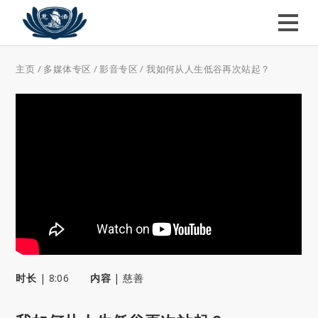
主页
/
多媒体专区
/
影音专区
/
我如何从人生低谷再次站起？
时长
|
8:06
内容
|
慈善