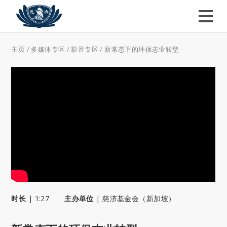
主页
/
多媒体专区
/
影音专区
/
新常态下的环保志业转型
时长
|
1:27
主办单位
|
慈济基金会（新加坡）