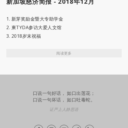
新加坡慈济简报 - 2018年12月
1. 新芽奖励金暨大专助学金
2. 柬TYDA参访大爱人文馆
3. 2018岁末祝福
阅读更多
口说一句好话， 如口出莲花；
口说一句坏话， 如口吐毒蛇。
证严上人静思语