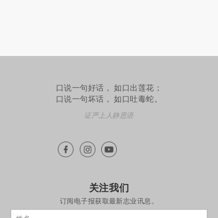
口说一句好话， 如口出莲花；
口说一句坏话， 如口吐毒蛇。
证严上人静思语
关注我们
订阅电子报获取最新志业讯息。