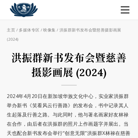
主页
/
多媒体专区
/
映像集
/
洪振群新书发布会暨慈善摄影画展
(2024)
洪振群新书发布会暨慈善
摄影画展 (2024)
2024
年
4
月
20
日在新加坡华族文化中心，实业家洪振群
举办新书《笑看风云行善路》的发布会，书中记录其人
生起落及行善之路。与此同时，他与著名画家好友林禄
在合作，由后者在洪振群的照片上作画题字并展出。当
天也配合新书发布会举行
“
创意无限
”
洪振群
X
林禄在慈善