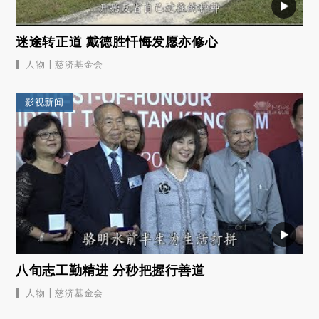
迷途转正道 戴德胜忏悔发愿亦修心
|
人物
慈济基金会
影视新闻
八旬志工勤精进 分秒把握行善道
|
人物
慈济基金会