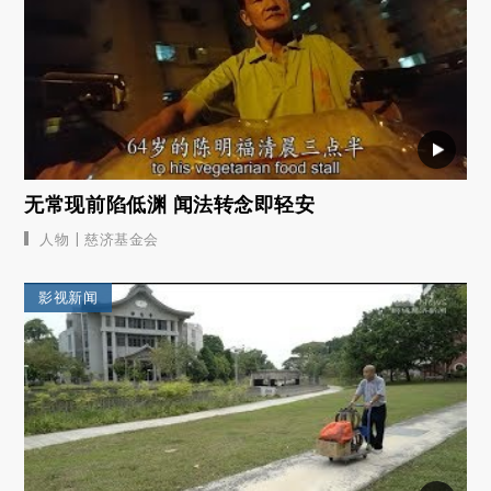
无常现前陷低渊 闻法转念即轻安
|
人物
慈济基金会
影视新闻