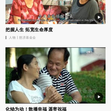
把握人生 拓宽生命厚度
|
人物
慈济基金会
化恸为动！散播幸福 遥寄祝福