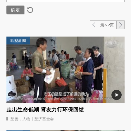
第2/2页
影视新闻
走出生命低潮 肾友力行环保回馈
|
慈善
，
人物
慈济基金会