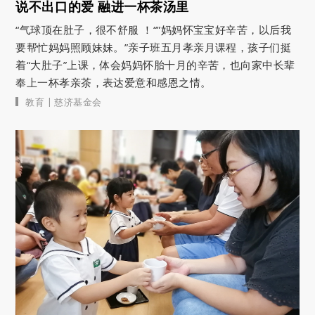
说不出口的爱 融进一杯茶汤里
“气球顶在肚子，很不舒服 ！“”妈妈怀宝宝好辛苦，以后我
要帮忙妈妈照顾妹妹。”亲子班五月孝亲月课程，孩子们挺
着“大肚子”上课，体会妈妈怀胎十月的辛苦，也向家中长辈
奉上一杯孝亲茶，表达爱意和感恩之情。
|
教育
慈济基金会