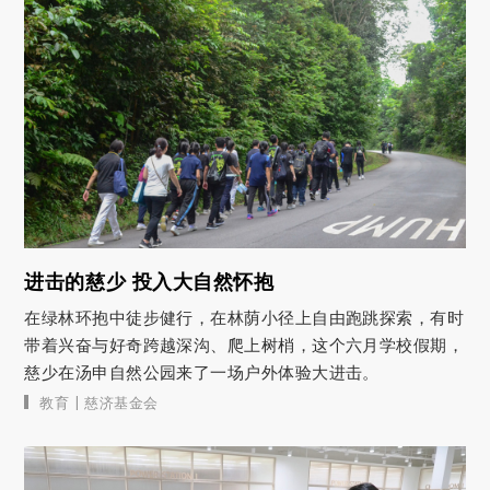
进击的慈少 投入大自然怀抱
在绿林环抱中徒步健行，在林荫小径上自由跑跳探索，有时
带着兴奋与好奇跨越深沟、爬上树梢，这个六月学校假期，
慈少在汤申自然公园来了一场户外体验大进击。
|
教育
慈济基金会