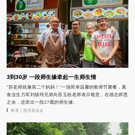
3到30岁 一段师生缘牵起一生师生情
“苏老师就像第二个妈妈！”一场简单温馨的教师节聚餐，素
食业生力军刘镇玮兄弟向苏玉桂老师表示敬意，在感念师恩
之余，还牵出一段27载的师生缘。
|
教育
慈济基金会